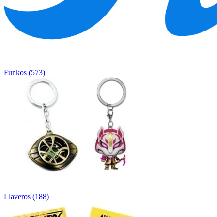
Funkos
(
573
)
Llaveros
(
188
)