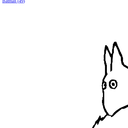
Batman
(
49
)