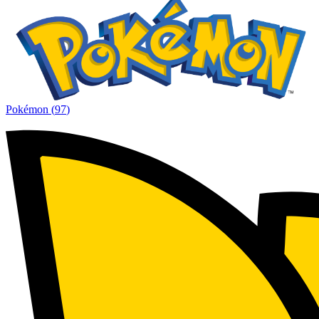
Pokémon
(
97
)