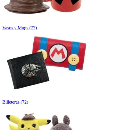
Vasos y Mugs
(
77
)
Billeteras
(
72
)