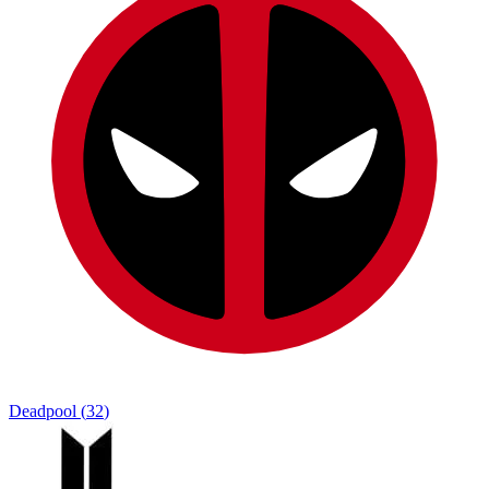
Deadpool
(
32
)