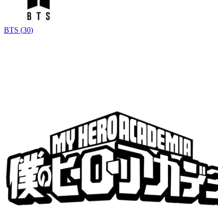
BTS
(
30
)