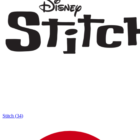
Stitch
(
34
)