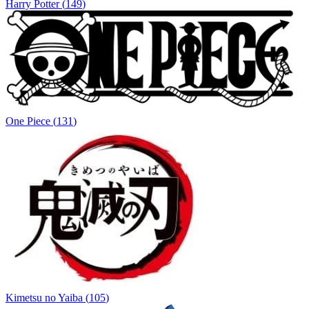
Harry Potter
(
149
)
One Piece
(
131
)
Kimetsu no Yaiba
(
105
)