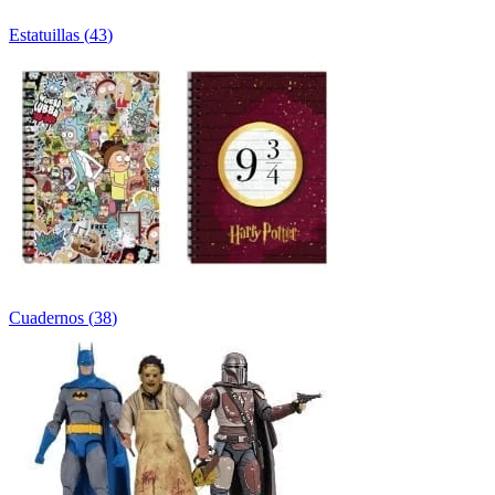
Estatuillas
(
43
)
Cuadernos
(
38
)