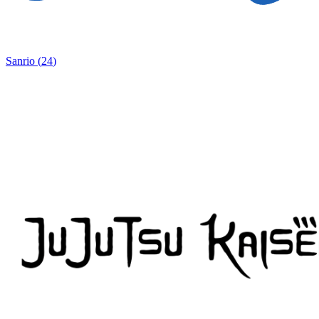
Sanrio
(
24
)