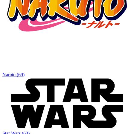
Naruto
(
69
)
Star Wars
(
63
)