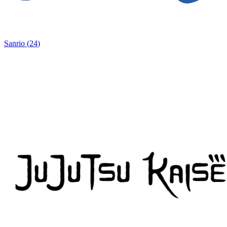
Sanrio
(
24
)