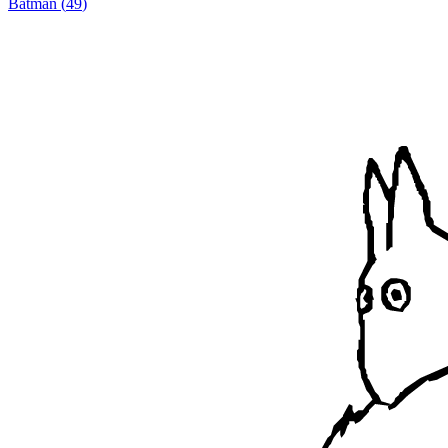
Batman
(
49
)