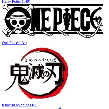
Harry Potter
(
149
)
One Piece
(
131
)
Kimetsu no Yaiba
(
105
)