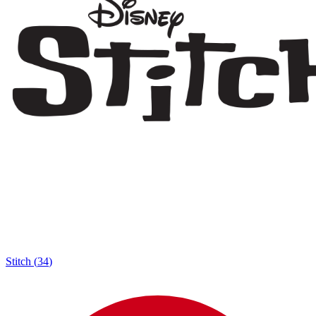
Stitch
(
34
)