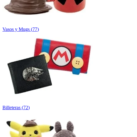
Vasos y Mugs
(
77
)
Billeteras
(
72
)