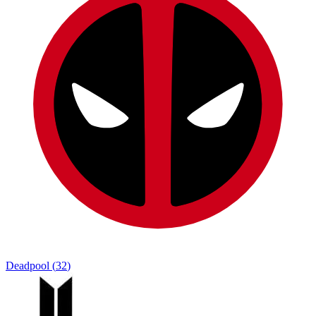
Deadpool
(
32
)