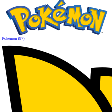
Pokémon
(
97
)