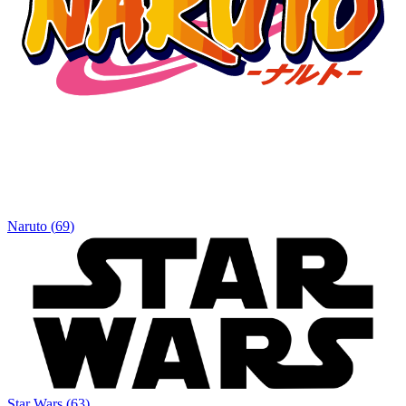
Naruto
(
69
)
Star Wars
(
63
)