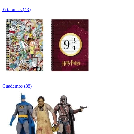
Estatuillas
(
43
)
Cuadernos
(
38
)