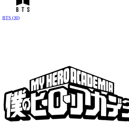
BTS
(
30
)