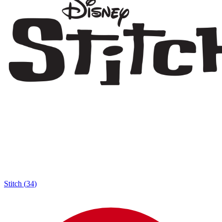
Stitch
(
34
)