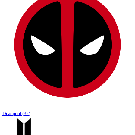
Deadpool
(
32
)