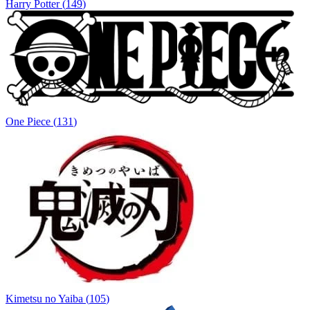
Harry Potter
(
149
)
One Piece
(
131
)
Kimetsu no Yaiba
(
105
)