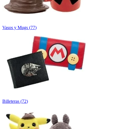
Vasos y Mugs
(
77
)
Billeteras
(
72
)