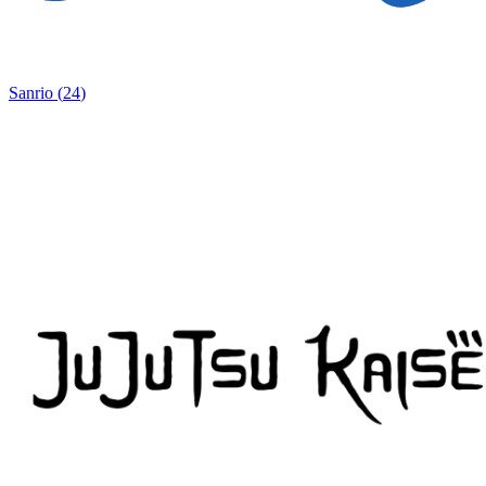
Sanrio
(
24
)