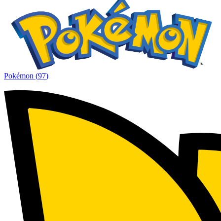
Pokémon
(
97
)