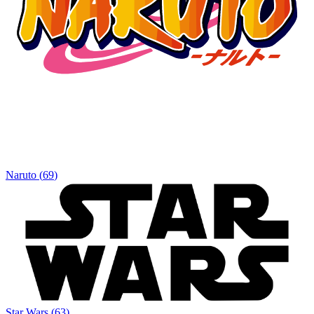
Naruto
(
69
)
Star Wars
(
63
)