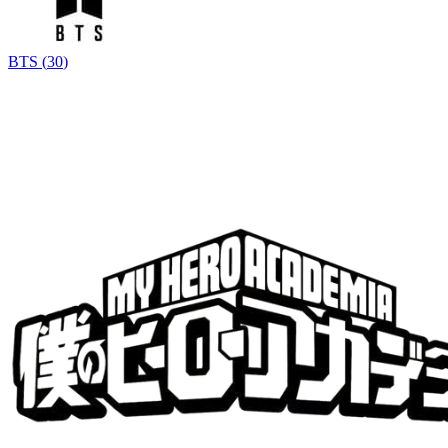
BTS
(
30
)