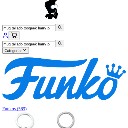
Categorías
Funkos
(
569
)