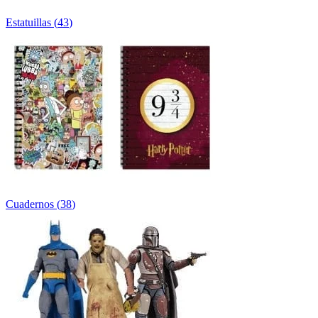
Estatuillas
(
43
)
Cuadernos
(
38
)