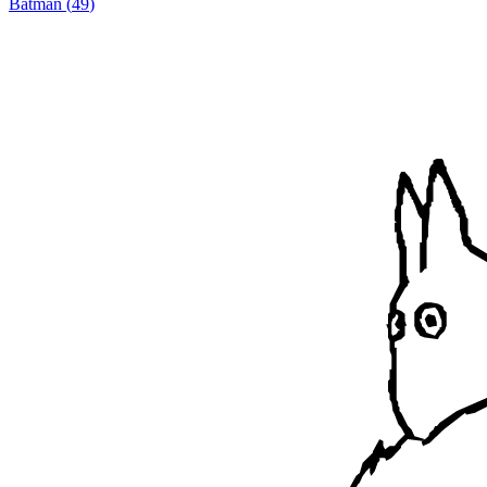
Batman
(
49
)