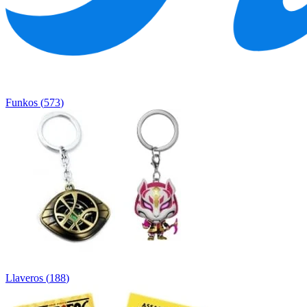
Funkos
(
573
)
Llaveros
(
188
)