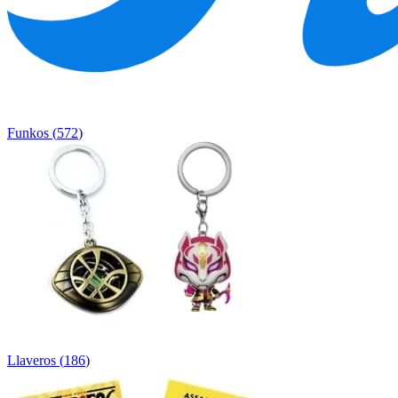
Funkos
(
572
)
Llaveros
(
186
)