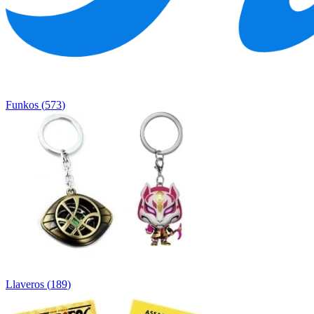
Funkos
(
573
)
Llaveros
(
189
)