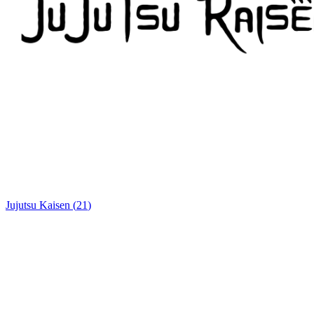
Jujutsu Kaisen
(
21
)