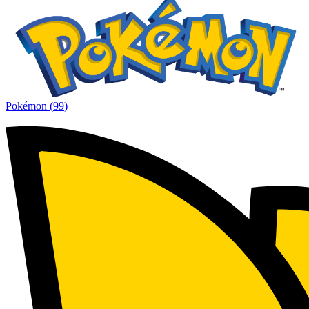
Pokémon
(
99
)