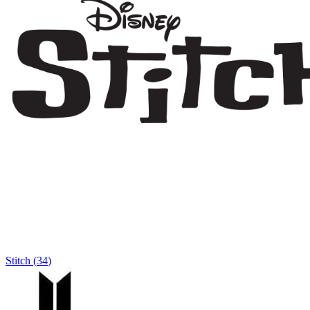
Stitch
(
34
)