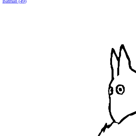
Batman
(
49
)