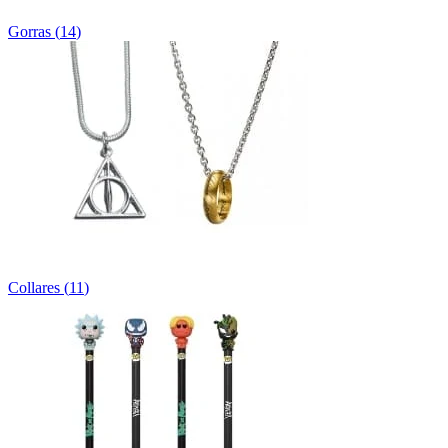
Gorras
(
14
)
Collares
(
11
)