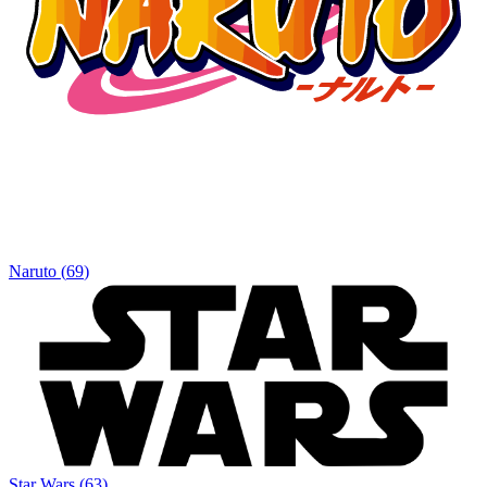
Naruto
(
69
)
Star Wars
(
63
)