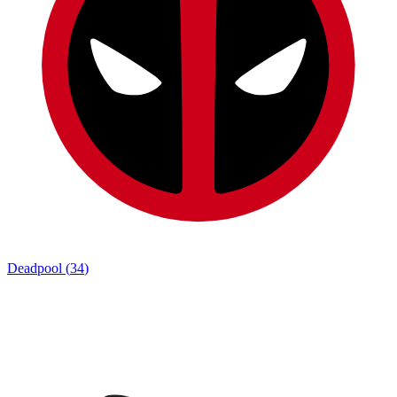
Deadpool
(
34
)