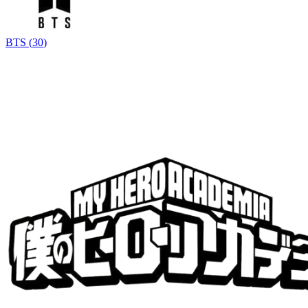
BTS
(
30
)