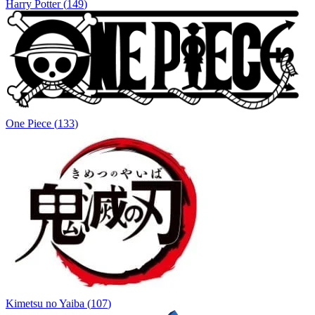
Harry Potter
(
149
)
One Piece
(
133
)
Kimetsu no Yaiba
(
107
)