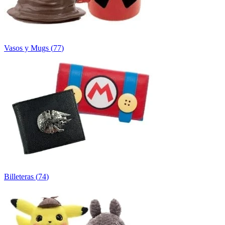
Vasos y Mugs
(
77
)
Billeteras
(
74
)