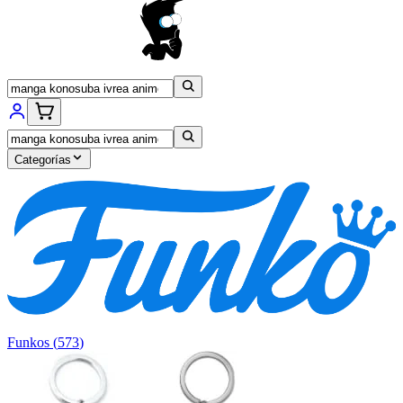
Categorías
Funkos
(
573
)