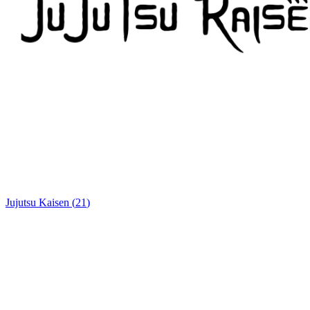
Jujutsu Kaisen
(
21
)