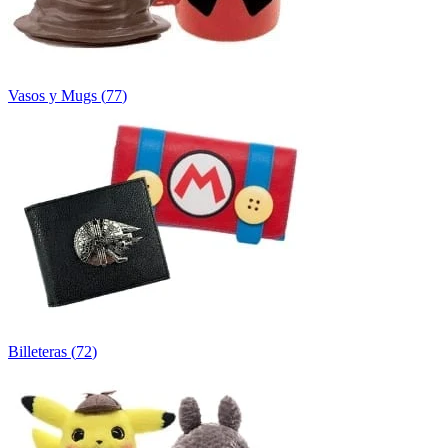
Vasos y Mugs
(
77
)
Billeteras
(
72
)