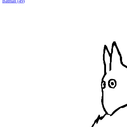
Batman
(
49
)