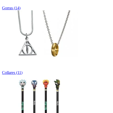
Gorras
(
14
)
Collares
(
11
)