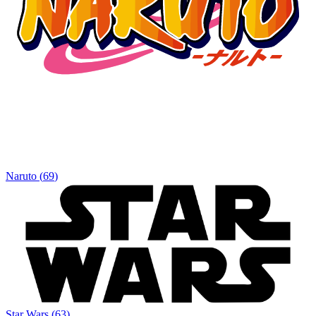
Naruto
(
69
)
Star Wars
(
63
)