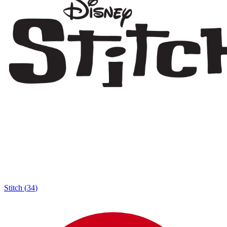
Stitch
(
34
)