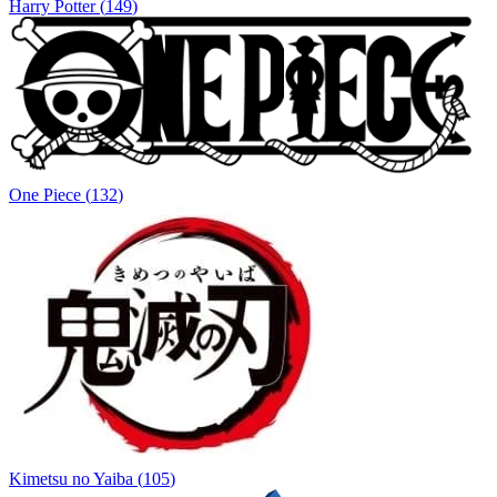
Harry Potter
(
149
)
One Piece
(
132
)
Kimetsu no Yaiba
(
105
)