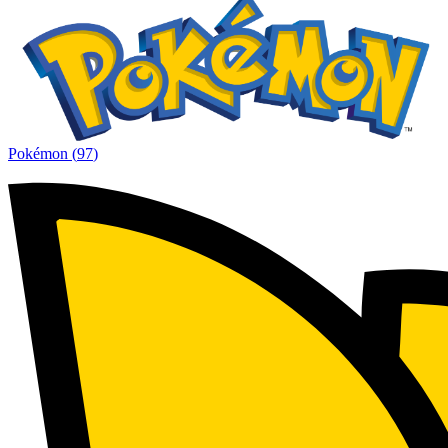
Pokémon
(
97
)