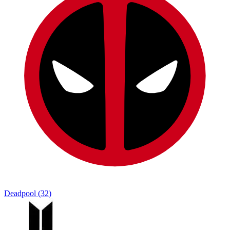
Deadpool
(
32
)