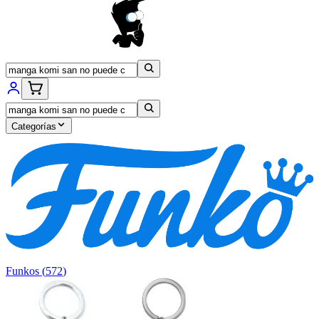
Categorías
Funkos
(
572
)