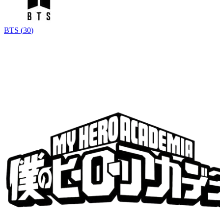
BTS
(
30
)