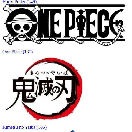
Harry Potter
(
149
)
One Piece
(
131
)
Kimetsu no Yaiba
(
105
)