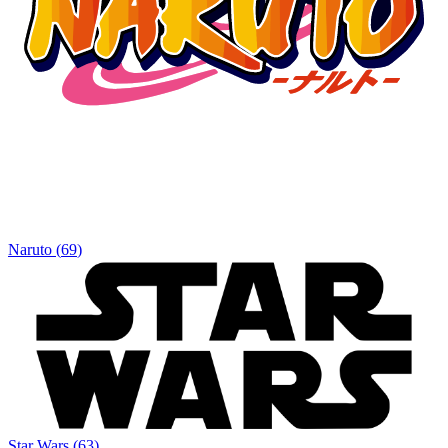
Naruto
(
69
)
Star Wars
(
63
)