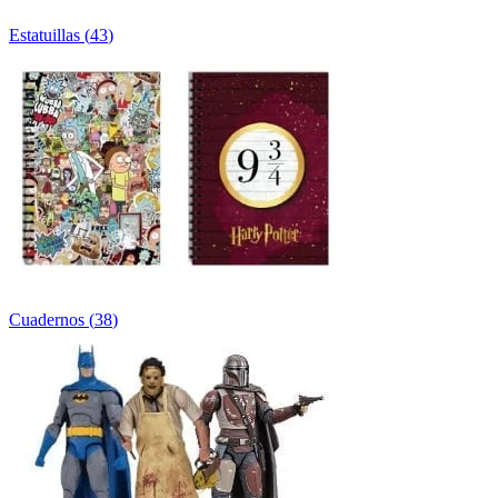
Estatuillas
(
43
)
Cuadernos
(
38
)