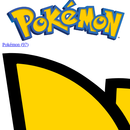
Pokémon
(
97
)