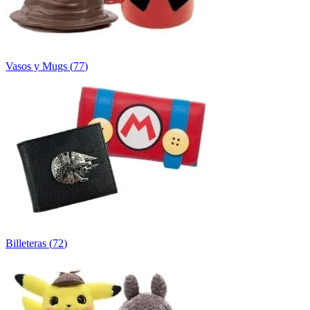
Vasos y Mugs
(
77
)
Billeteras
(
72
)