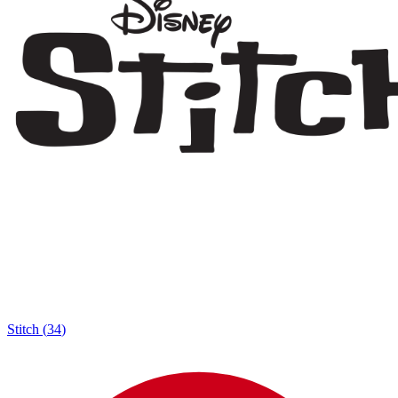
Stitch
(
34
)