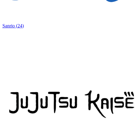
Sanrio
(
24
)