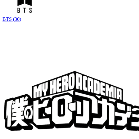
BTS
(
30
)