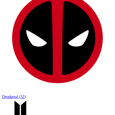
Deadpool
(
32
)