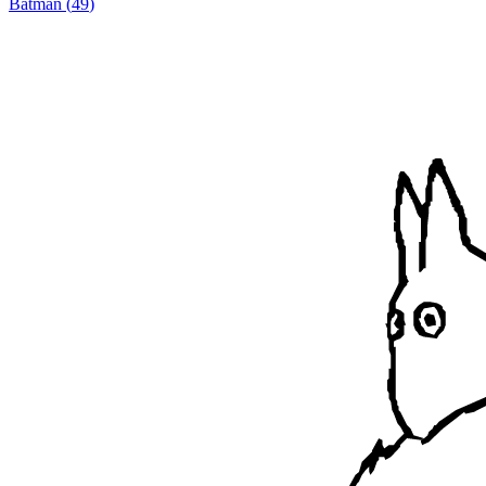
Batman
(
49
)