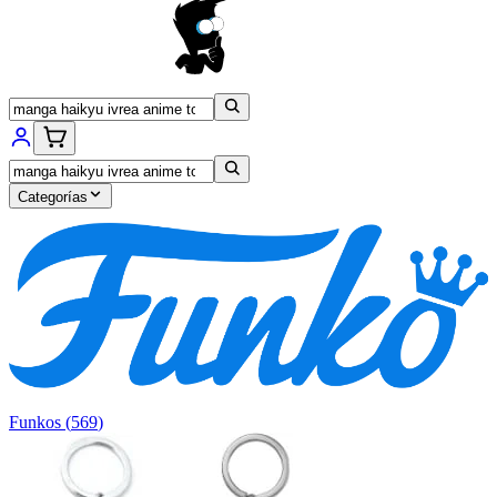
Categorías
Funkos
(
569
)