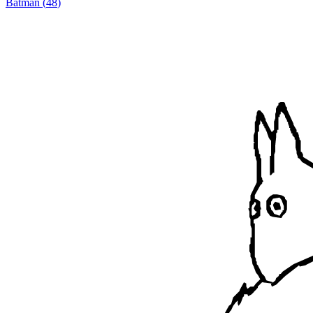
Batman
(
48
)