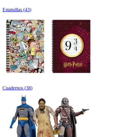
Estatuillas
(
43
)
Cuadernos
(
38
)