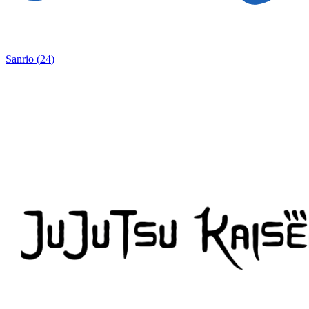
Sanrio
(
24
)