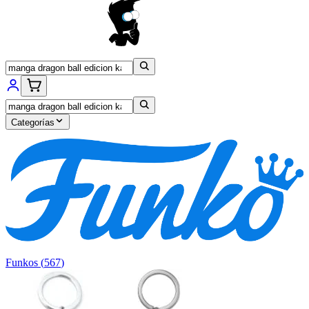
Categorías
Funkos
(
567
)