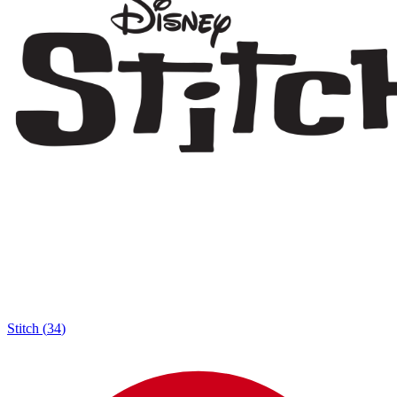
Stitch
(
34
)