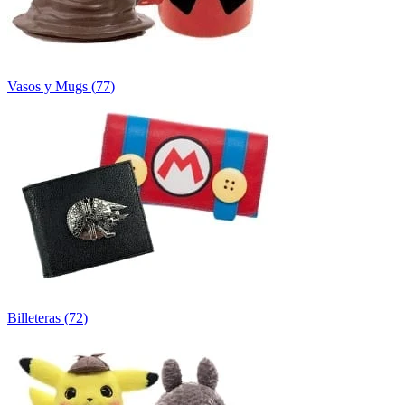
Vasos y Mugs
(
77
)
Billeteras
(
72
)