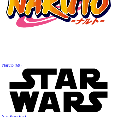
Naruto
(
69
)
Star Wars
(
63
)