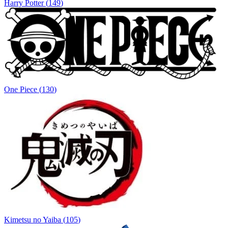
Harry Potter
(
149
)
One Piece
(
130
)
Kimetsu no Yaiba
(
105
)