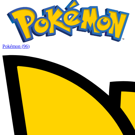
Pokémon
(
96
)