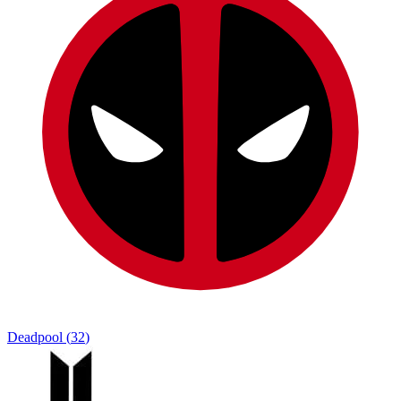
Deadpool
(
32
)