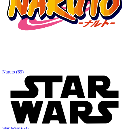
Naruto
(
69
)
Star Wars
(
63
)