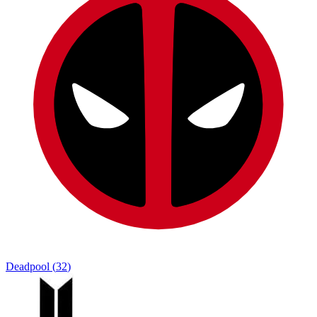
Deadpool
(
32
)