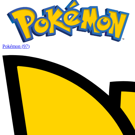
Pokémon
(
97
)