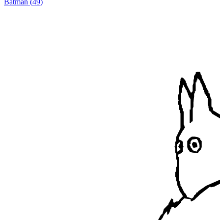
Batman
(
49
)