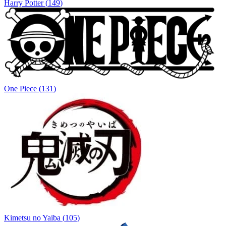
Harry Potter
(
149
)
One Piece
(
131
)
Kimetsu no Yaiba
(
105
)