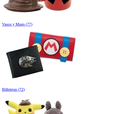
Vasos y Mugs
(
77
)
Billeteras
(
72
)