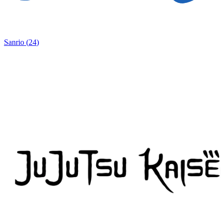
Sanrio
(
24
)