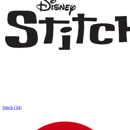
Stitch
(
34
)