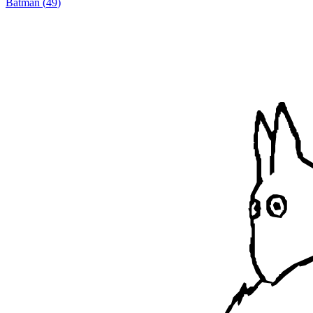
Batman
(
49
)