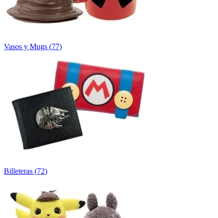
Vasos y Mugs
(
77
)
Billeteras
(
72
)