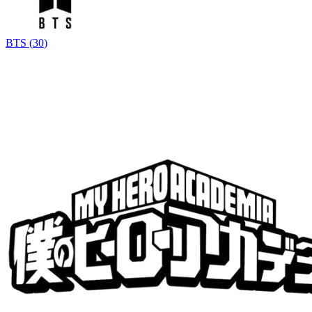
BTS
(
30
)