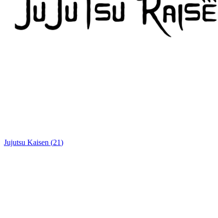
Jujutsu Kaisen
(
21
)