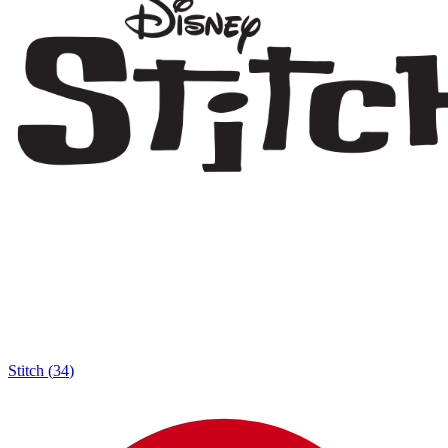
Stitch
(
34
)