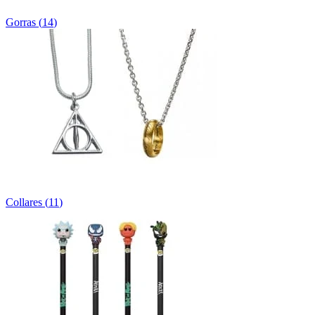
Gorras
(
14
)
Collares
(
11
)