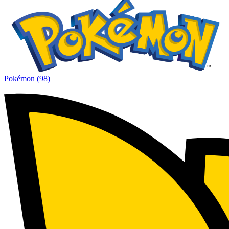
Pokémon
(
98
)