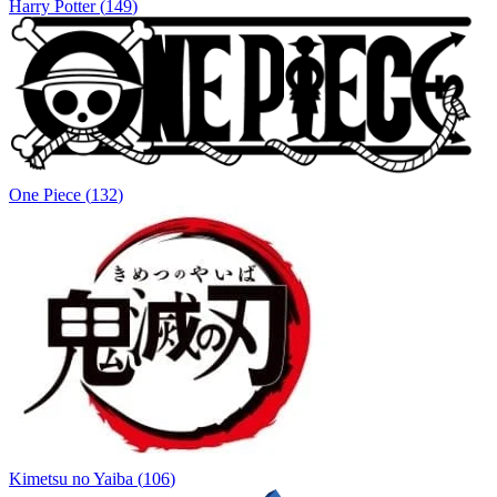
Harry Potter
(
149
)
One Piece
(
132
)
Kimetsu no Yaiba
(
106
)