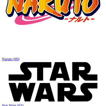
Naruto
(
69
)
Star Wars
(
63
)