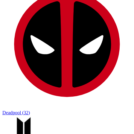
Deadpool
(
32
)