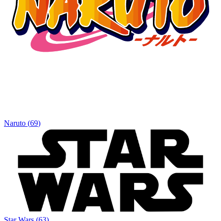
Naruto
(
69
)
Star Wars
(
63
)