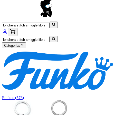
Categorías
Funkos
(
573
)