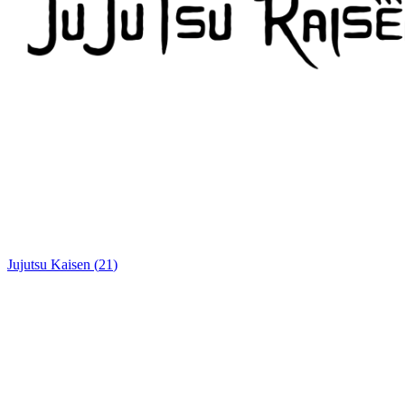
Jujutsu Kaisen
(
21
)