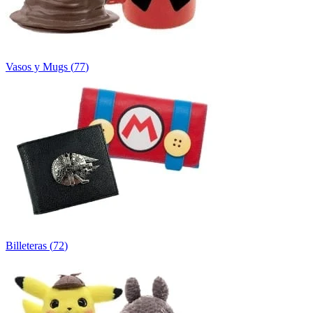
Vasos y Mugs
(
77
)
Billeteras
(
72
)