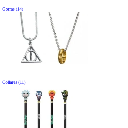
Gorras
(
14
)
Collares
(
11
)