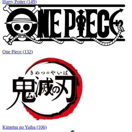
Harry Potter
(
149
)
One Piece
(
132
)
Kimetsu no Yaiba
(
106
)