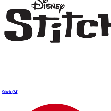
Stitch
(
34
)