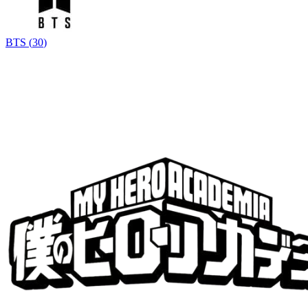
BTS
(
30
)