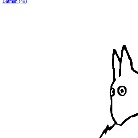
Batman
(
49
)