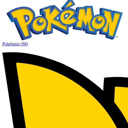
Pokémon
(
98
)