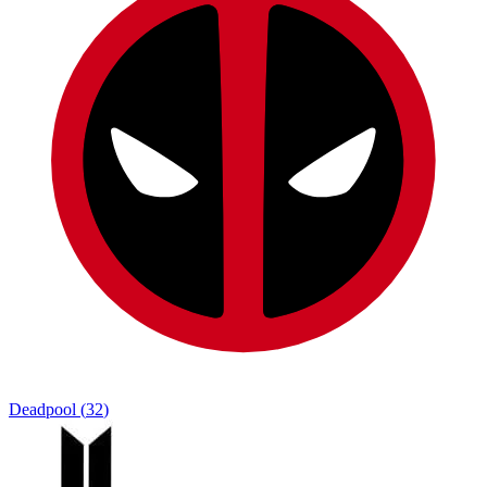
Deadpool
(
32
)