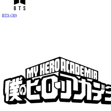
BTS
(
30
)