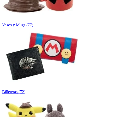
Vasos y Mugs
(
77
)
Billeteras
(
72
)