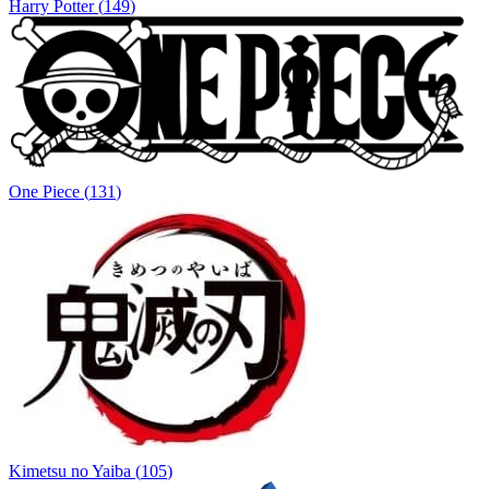
Harry Potter
(
149
)
One Piece
(
131
)
Kimetsu no Yaiba
(
105
)