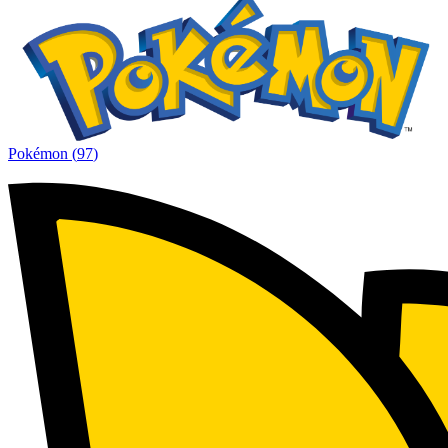
Pokémon
(
97
)