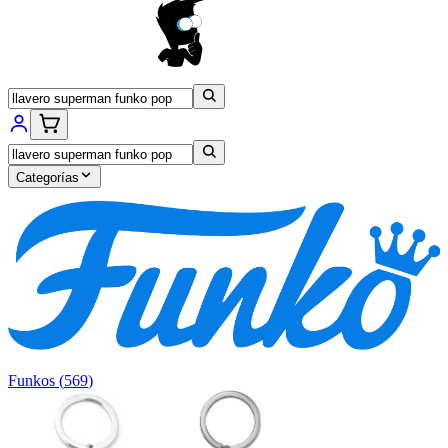
Categorías
Funkos
(
569
)