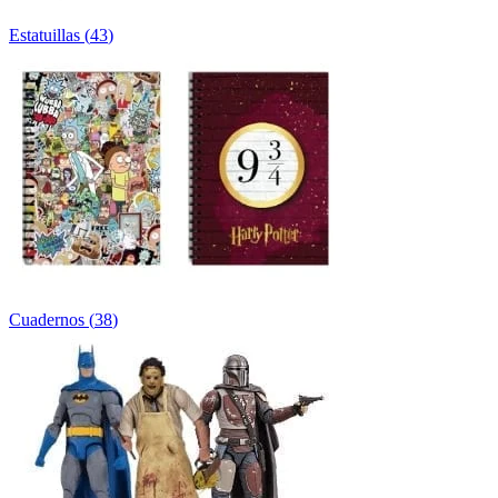
Estatuillas
(
43
)
Cuadernos
(
38
)