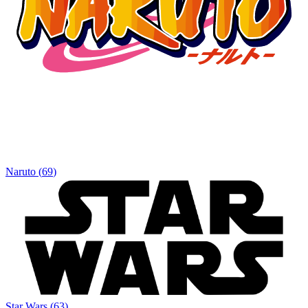
Naruto
(
69
)
Star Wars
(
63
)