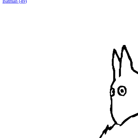
Batman
(
49
)