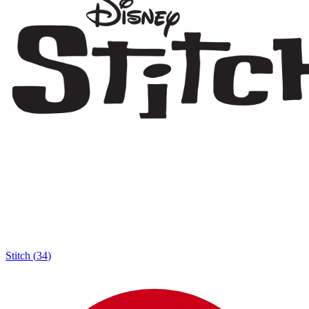
Stitch
(
34
)