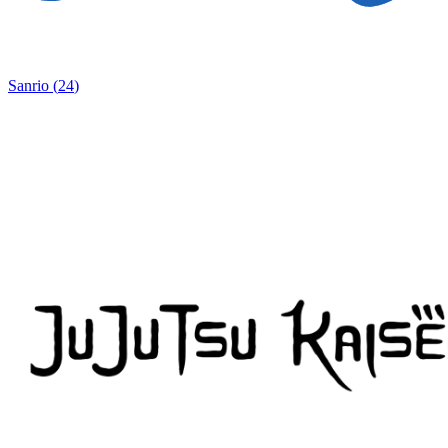
Sanrio
(
24
)