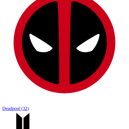
Deadpool
(
32
)