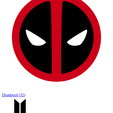
Deadpool
(
32
)