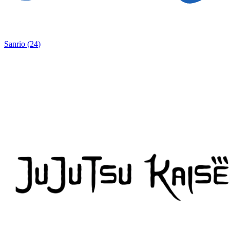
Sanrio
(
24
)