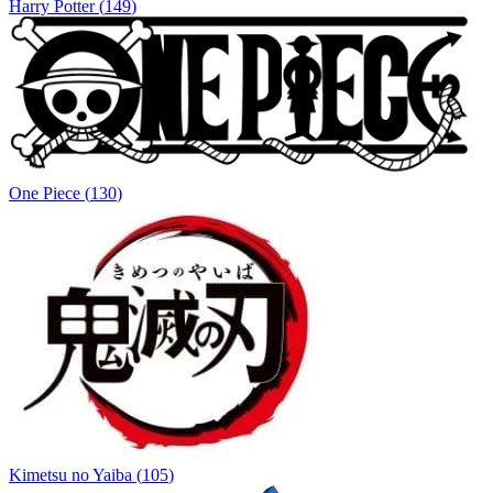
Harry Potter
(
149
)
One Piece
(
130
)
Kimetsu no Yaiba
(
105
)