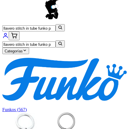
Categorías
Funkos
(
567
)