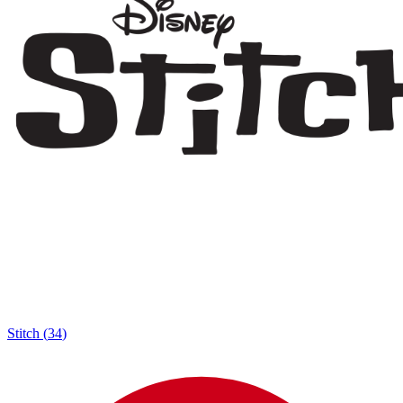
Stitch
(
34
)