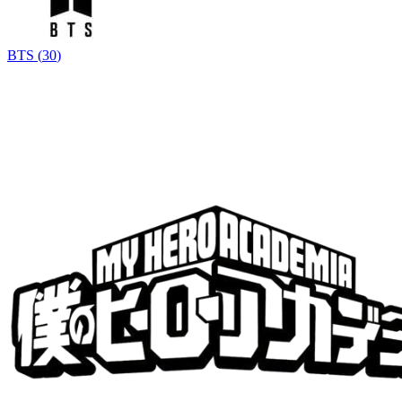
BTS
(
30
)