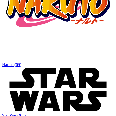
Naruto
(
69
)
Star Wars
(
63
)