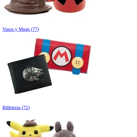
Vasos y Mugs
(
77
)
Billeteras
(
72
)