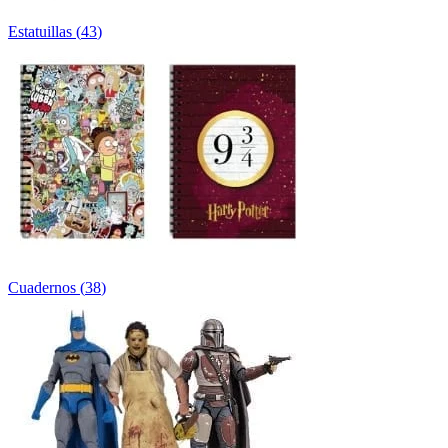
Estatuillas
(
43
)
Cuadernos
(
38
)