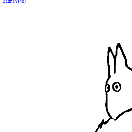
Batman
(
48
)