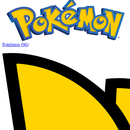
Pokémon
(
96
)