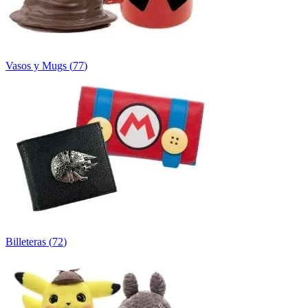
Vasos y Mugs
(
77
)
Billeteras
(
72
)