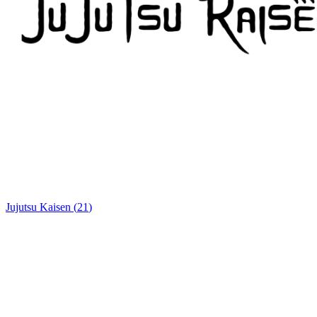
Jujutsu Kaisen
(
21
)