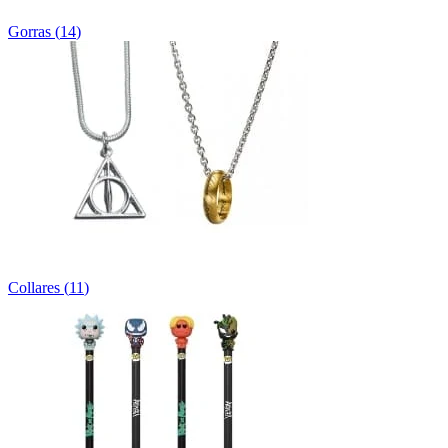
Gorras
(
14
)
Collares
(
11
)