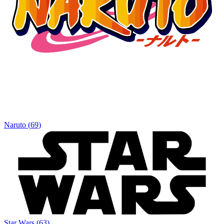
Naruto
(
69
)
Star Wars
(
63
)