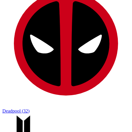
Deadpool
(
32
)