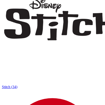
Stitch
(
34
)