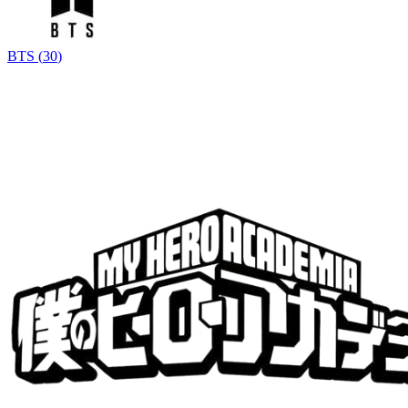
BTS
(
30
)