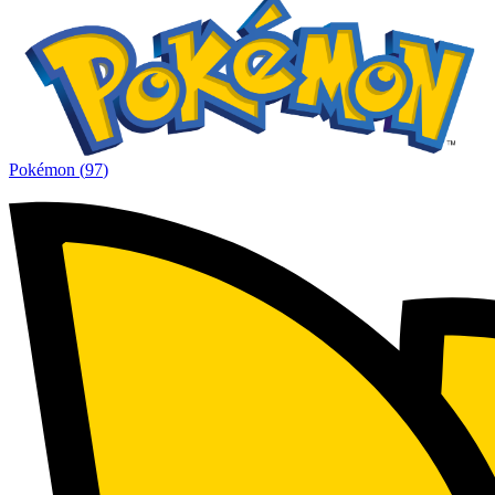
Pokémon
(
97
)