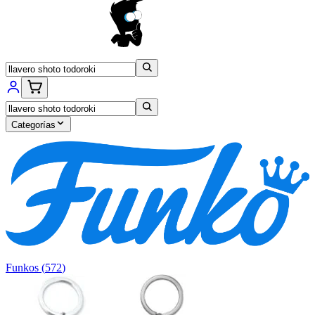
Categorías
Funkos
(
572
)