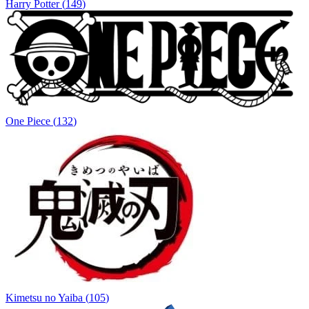
Harry Potter
(
149
)
One Piece
(
132
)
Kimetsu no Yaiba
(
105
)