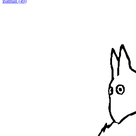
Batman
(
49
)