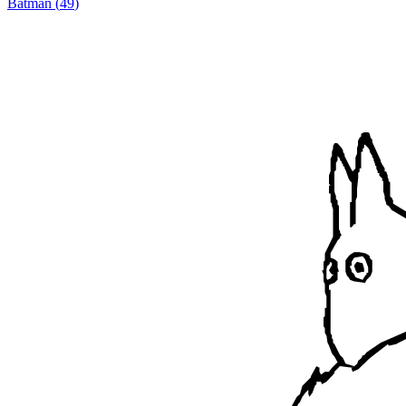
Batman
(
49
)