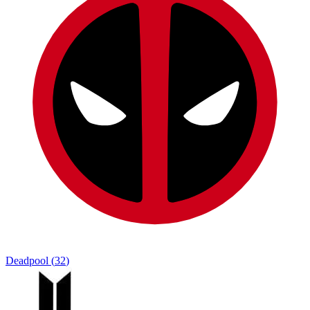
Deadpool
(
32
)