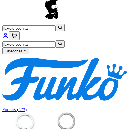
Categorías
Funkos
(
573
)