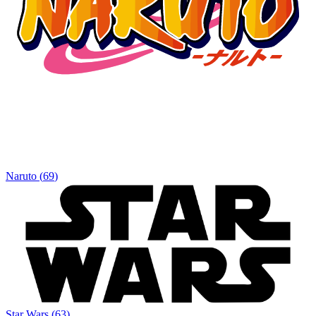
Naruto
(
69
)
Star Wars
(
63
)