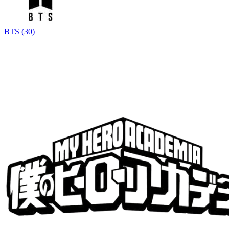
BTS
(
30
)