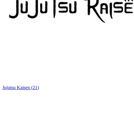
Jujutsu Kaisen
(
21
)