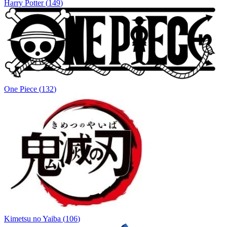
Harry Potter
(
149
)
One Piece
(
132
)
Kimetsu no Yaiba
(
106
)