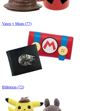
Vasos y Mugs
(
77
)
Billeteras
(
72
)