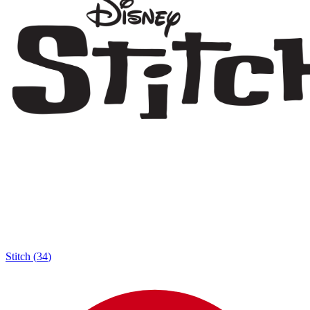
Stitch
(
34
)