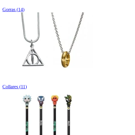
Gorras
(
14
)
Collares
(
11
)