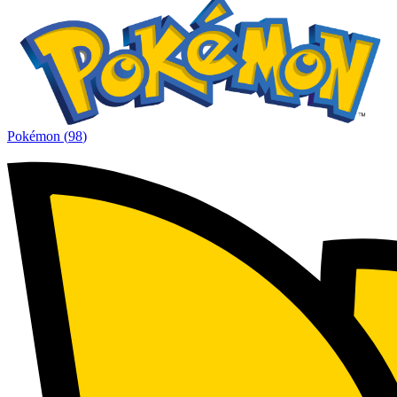
Pokémon
(
98
)