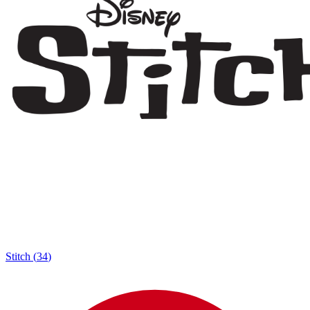
Stitch
(
34
)