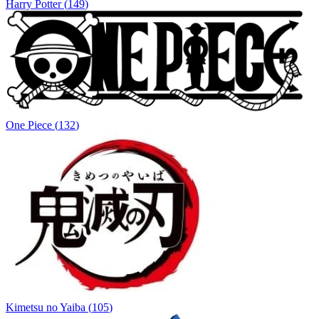
Harry Potter
(
149
)
One Piece
(
132
)
Kimetsu no Yaiba
(
105
)