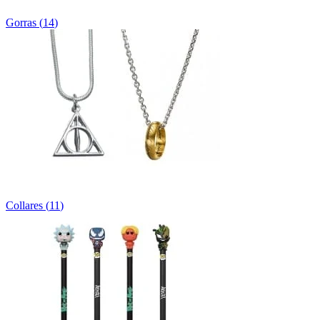
Gorras
(
14
)
Collares
(
11
)