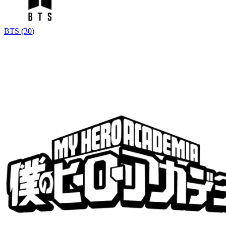
BTS
(
30
)