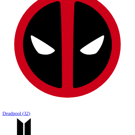
Deadpool
(
32
)