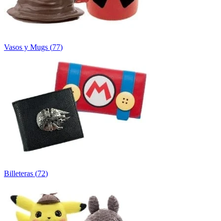
Vasos y Mugs
(
77
)
Billeteras
(
72
)