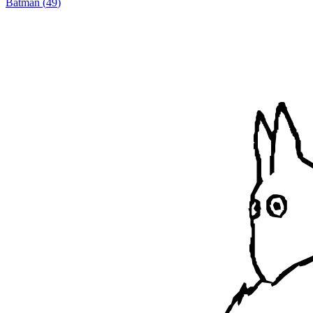
Batman
(
49
)