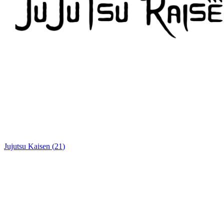
Jujutsu Kaisen
(
21
)