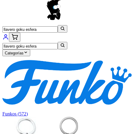
Categorías
Funkos
(
572
)