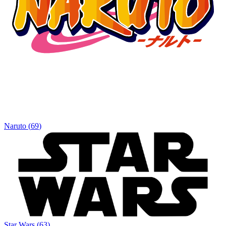
Naruto
(
69
)
Star Wars
(
63
)