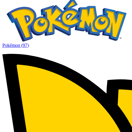
Pokémon
(
97
)