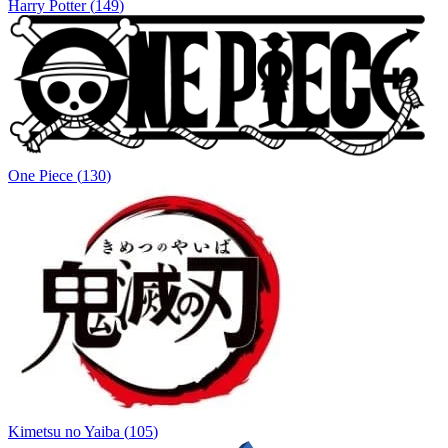
Harry Potter
(
149
)
One Piece
(
130
)
Kimetsu no Yaiba
(
105
)