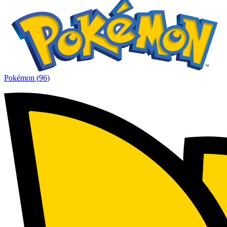
Pokémon
(
96
)