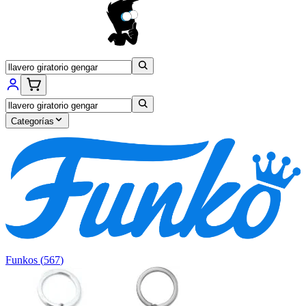
Categorías
Funkos
(
567
)