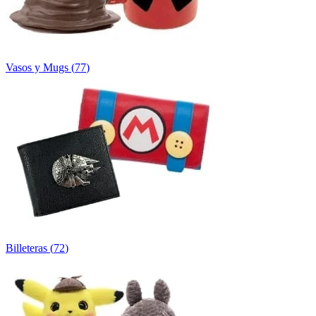
Vasos y Mugs
(
77
)
Billeteras
(
72
)