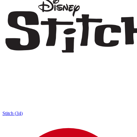
Stitch
(
34
)