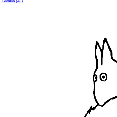
Batman
(
48
)