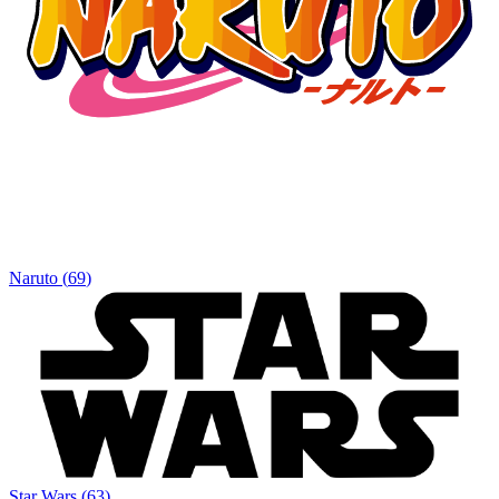
Naruto
(
69
)
Star Wars
(
63
)