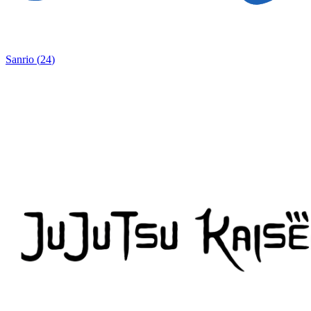
Sanrio
(
24
)