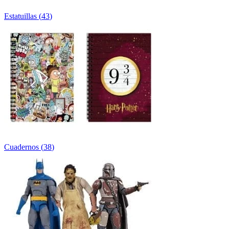
Estatuillas
(
43
)
Cuadernos
(
38
)