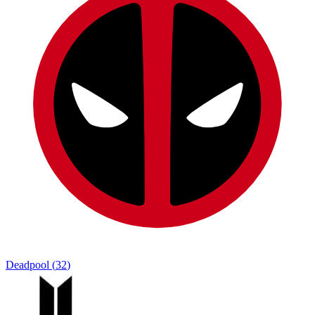
Deadpool
(
32
)