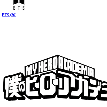
BTS
(
30
)