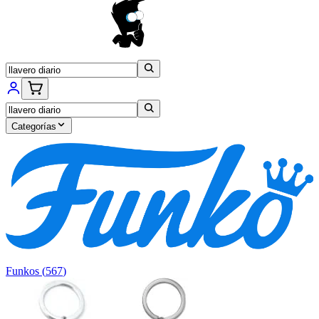
Categorías
Funkos
(
567
)