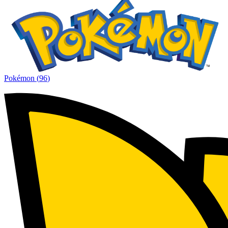
Pokémon
(
96
)