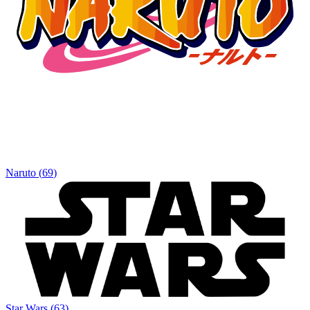
Naruto
(
69
)
Star Wars
(
63
)