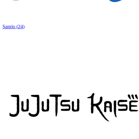
Sanrio
(
24
)