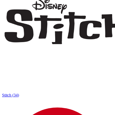
Stitch
(
34
)