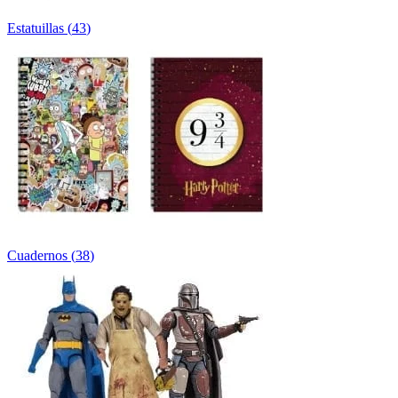
Estatuillas
(
43
)
Cuadernos
(
38
)