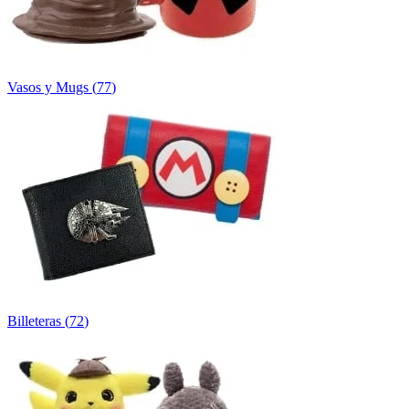
Vasos y Mugs
(
77
)
Billeteras
(
72
)