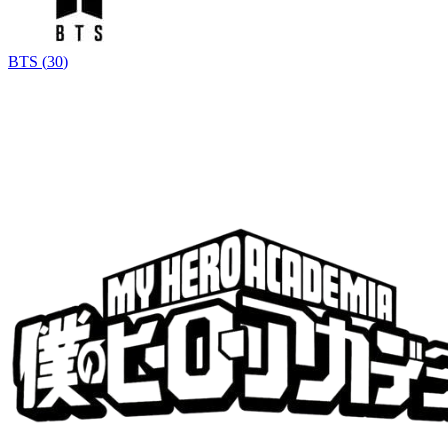
BTS
(
30
)