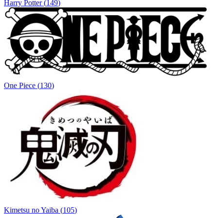
Harry Potter
(
149
)
One Piece
(
130
)
Kimetsu no Yaiba
(
105
)