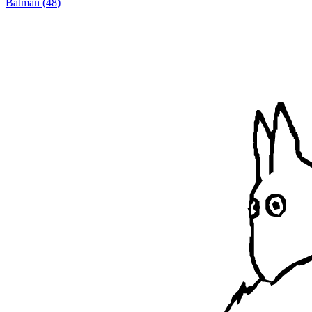
Batman
(
48
)