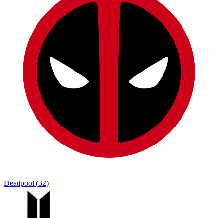
Deadpool
(
32
)