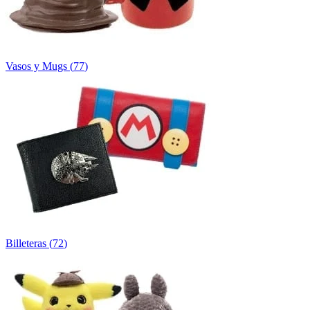
Vasos y Mugs
(
77
)
Billeteras
(
72
)