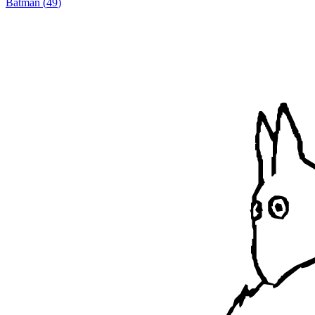
Batman
(
49
)