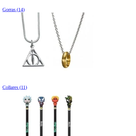
Gorras
(
14
)
Collares
(
11
)