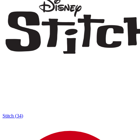
Stitch
(
34
)