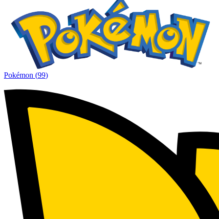
Pokémon
(
99
)