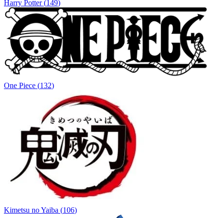
Harry Potter
(
149
)
One Piece
(
132
)
Kimetsu no Yaiba
(
106
)