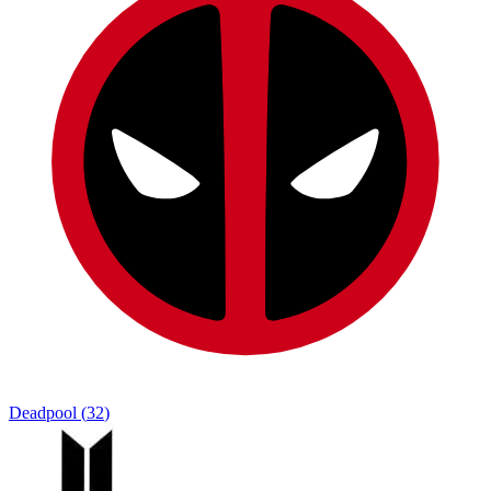
Deadpool
(
32
)