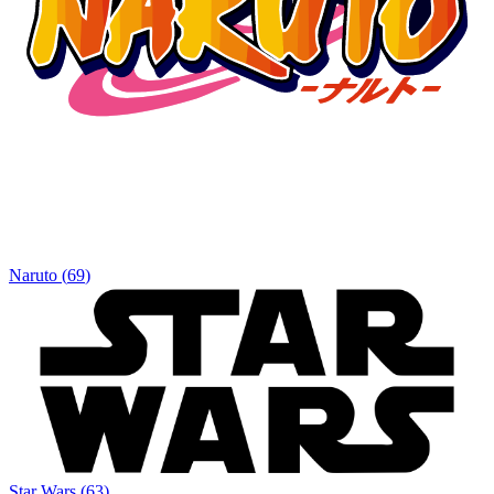
Naruto
(
69
)
Star Wars
(
63
)