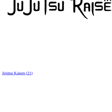
Jujutsu Kaisen
(
21
)