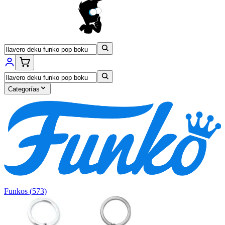
Categorías
Funkos
(
573
)