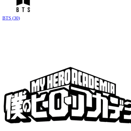
BTS
(
30
)