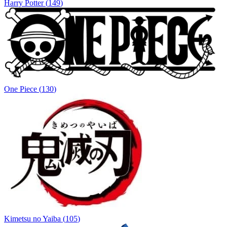
Harry Potter
(
149
)
One Piece
(
130
)
Kimetsu no Yaiba
(
105
)