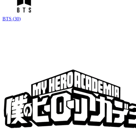
BTS
(
30
)