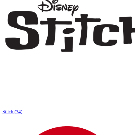
Stitch
(
34
)