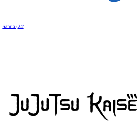
Sanrio
(
24
)