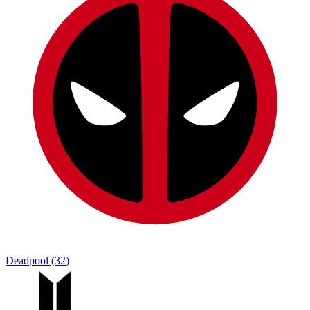
Deadpool
(
32
)