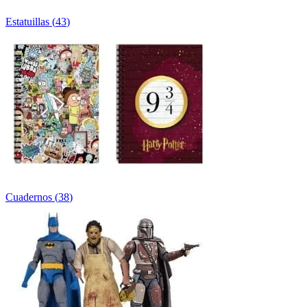
Estatuillas
(
43
)
Cuadernos
(
38
)