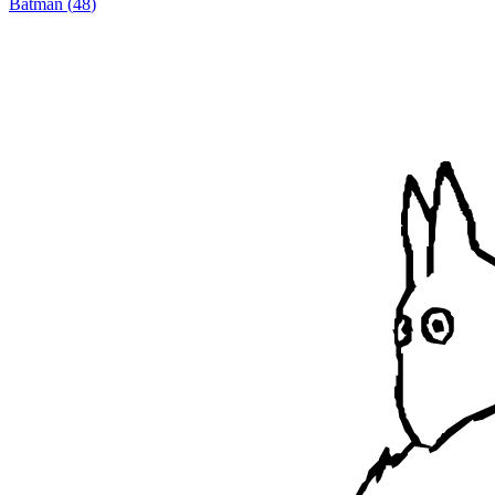
Batman
(
48
)