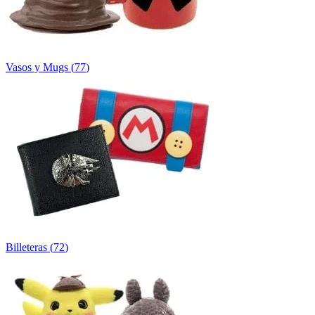
Vasos y Mugs
(
77
)
Billeteras
(
72
)