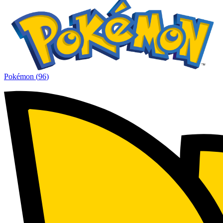
Pokémon
(
96
)