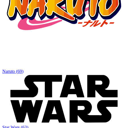
Naruto
(
69
)
Star Wars
(
63
)