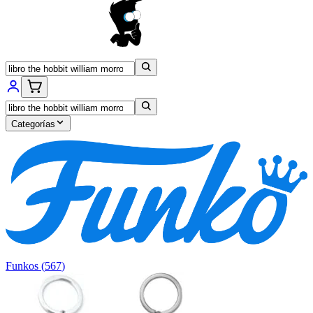
Categorías
Funkos
(
567
)