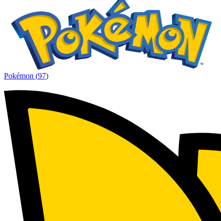
Pokémon
(
97
)