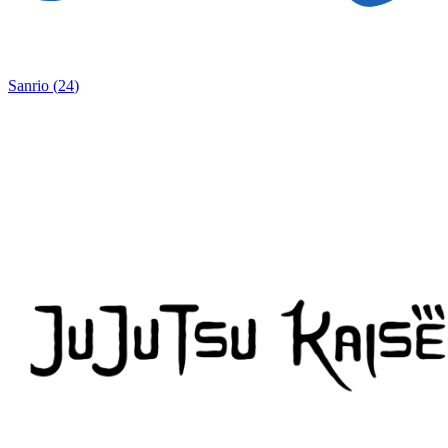
Sanrio
(
24
)