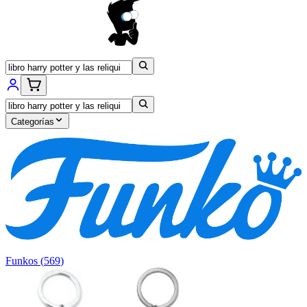
Categorías
Funkos
(
569
)