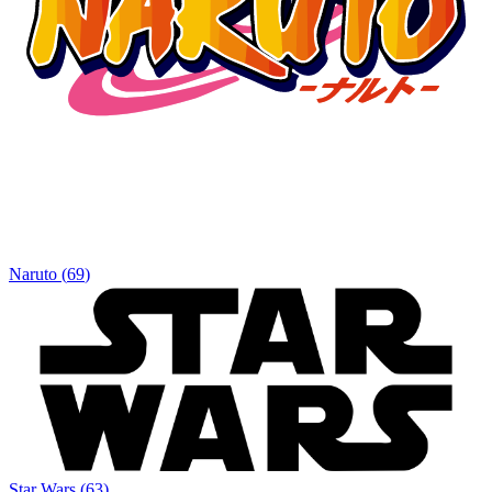
Naruto
(
69
)
Star Wars
(
63
)