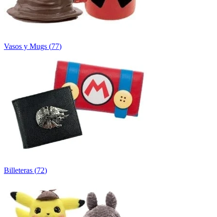
Vasos y Mugs
(
77
)
Billeteras
(
72
)