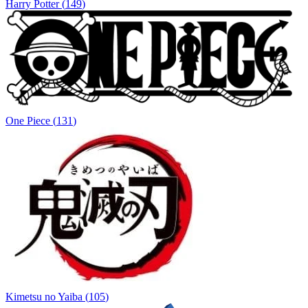
Harry Potter
(
149
)
One Piece
(
131
)
Kimetsu no Yaiba
(
105
)