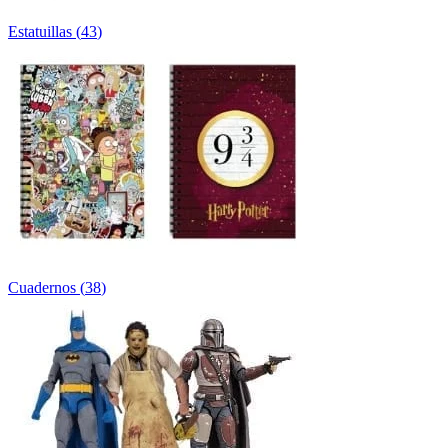
Estatuillas
(
43
)
Cuadernos
(
38
)