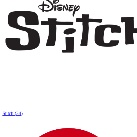
Stitch
(
34
)