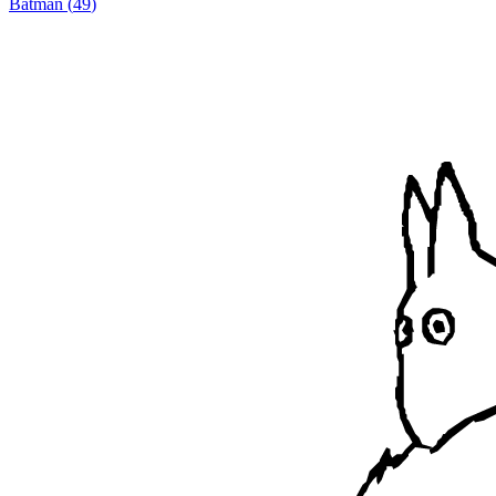
Batman
(
49
)