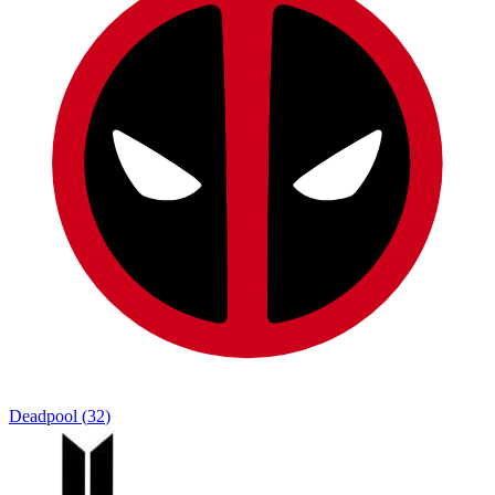
Deadpool
(
32
)