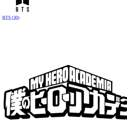
BTS
(
30
)