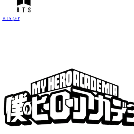
BTS
(
30
)