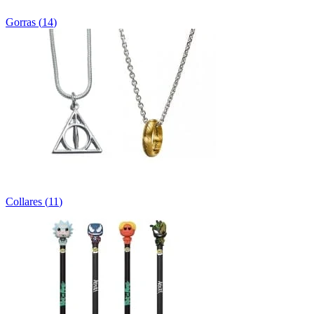
Gorras
(
14
)
Collares
(
11
)