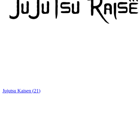
Jujutsu Kaisen
(
21
)