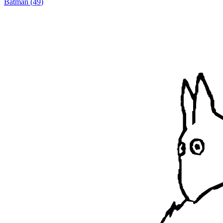
Batman
(
49
)