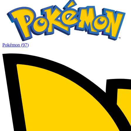
Pokémon
(
97
)