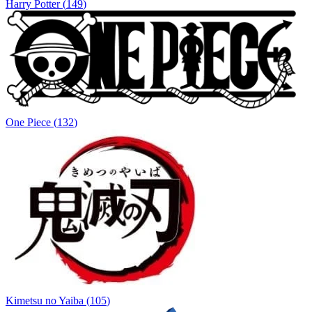
Harry Potter
(
149
)
One Piece
(
132
)
Kimetsu no Yaiba
(
105
)