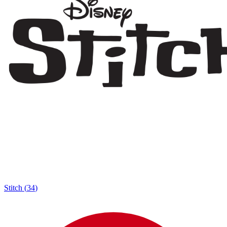
Stitch
(
34
)