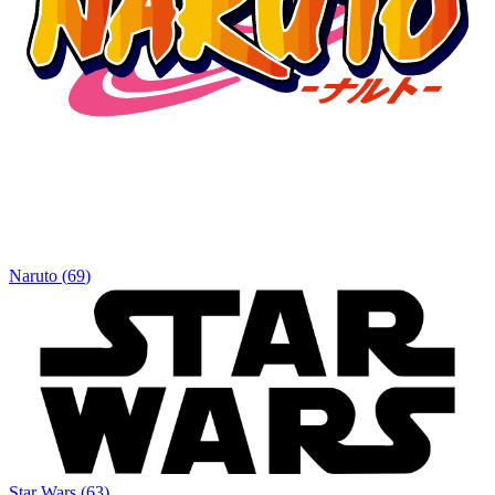
Naruto
(
69
)
Star Wars
(
63
)