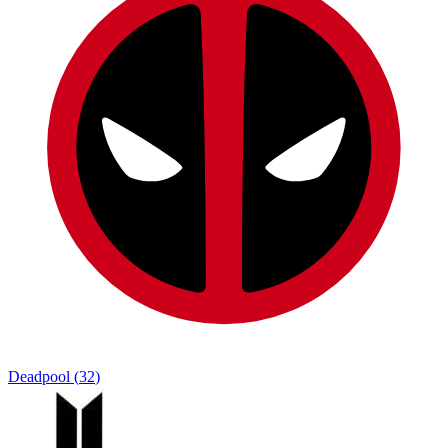
Deadpool
(
32
)