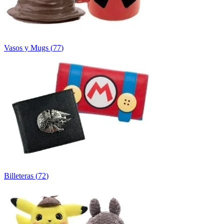
Vasos y Mugs
(
77
)
Billeteras
(
72
)