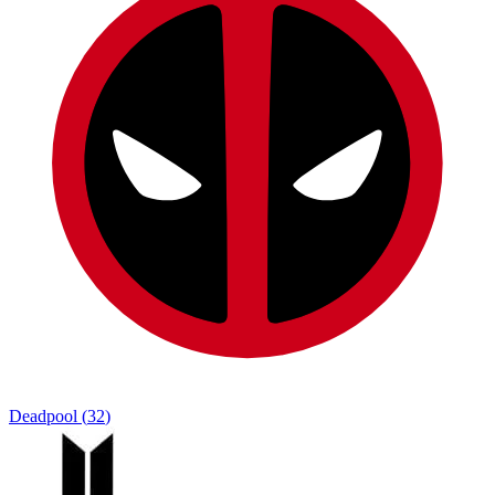
Deadpool
(
32
)