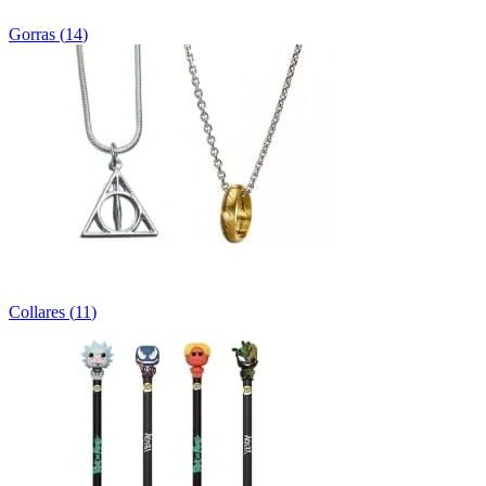
Gorras
(
14
)
Collares
(
11
)