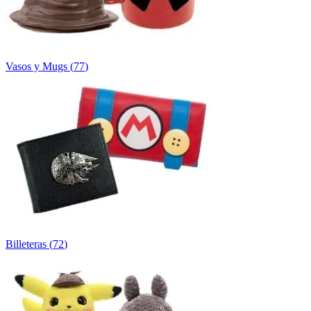
Vasos y Mugs
(
77
)
Billeteras
(
72
)