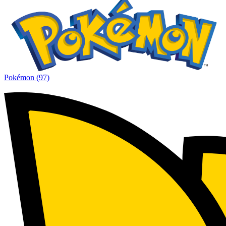
Pokémon
(
97
)