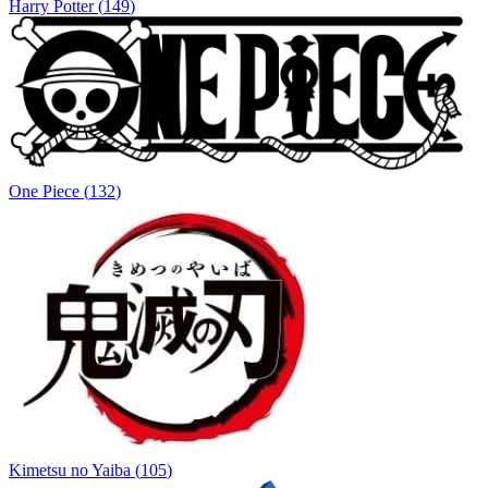
Harry Potter
(
149
)
One Piece
(
132
)
Kimetsu no Yaiba
(
105
)