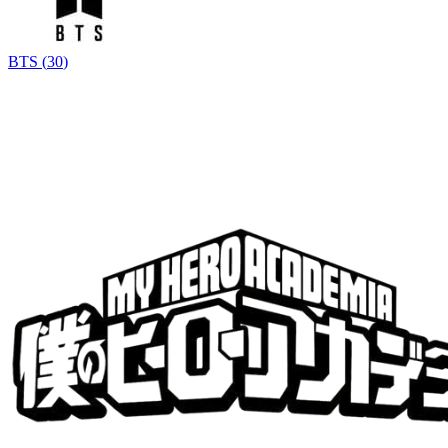
BTS
(
30
)