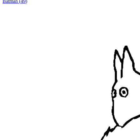
Batman
(
49
)