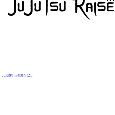
Jujutsu Kaisen
(
21
)