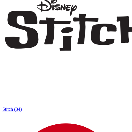
Stitch
(
34
)