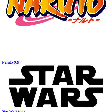
Naruto
(
69
)
Star Wars
(
63
)