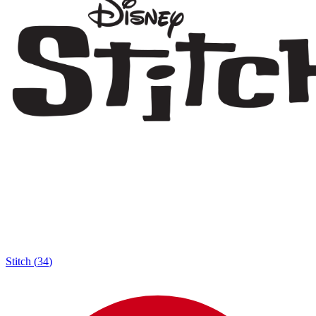
Stitch
(
34
)