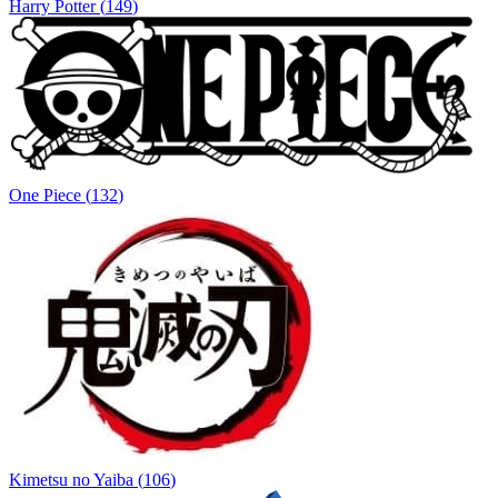
Harry Potter
(
149
)
One Piece
(
132
)
Kimetsu no Yaiba
(
106
)