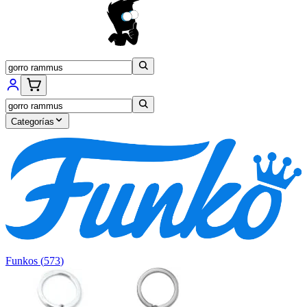
Categorías
Funkos
(
573
)