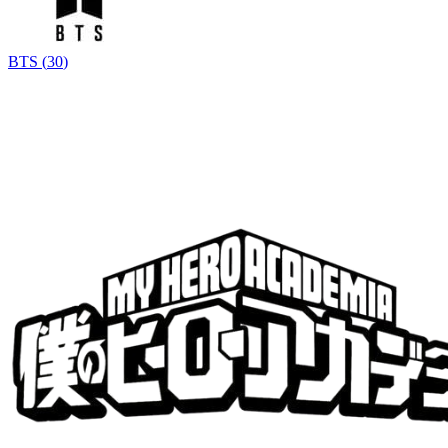
BTS
(
30
)