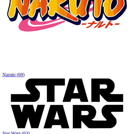
Naruto
(
69
)
Star Wars
(
63
)