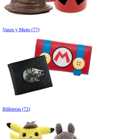
Vasos y Mugs
(
77
)
Billeteras
(
72
)