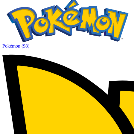
Pokémon
(
98
)