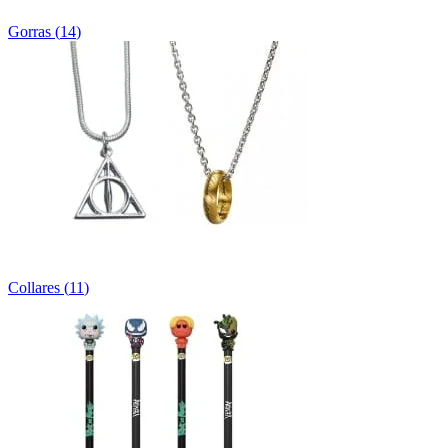
Gorras
(
14
)
Collares
(
11
)