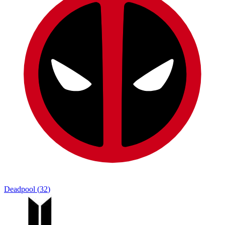
Deadpool
(
32
)