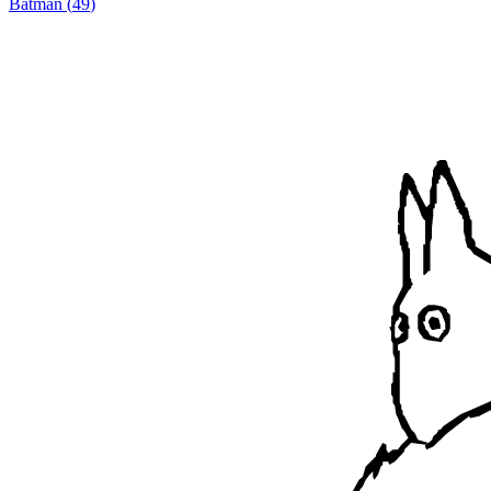
Batman
(
49
)