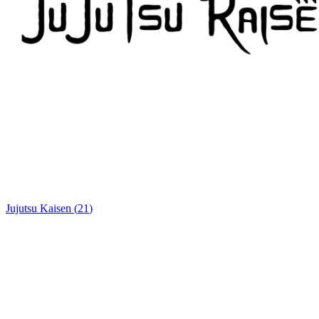
Jujutsu Kaisen
(
21
)