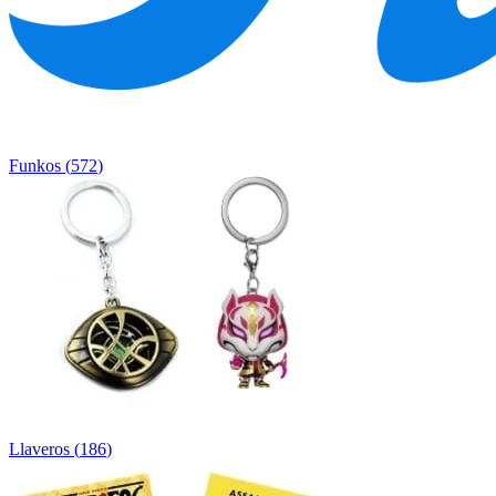
Funkos
(
572
)
Llaveros
(
186
)