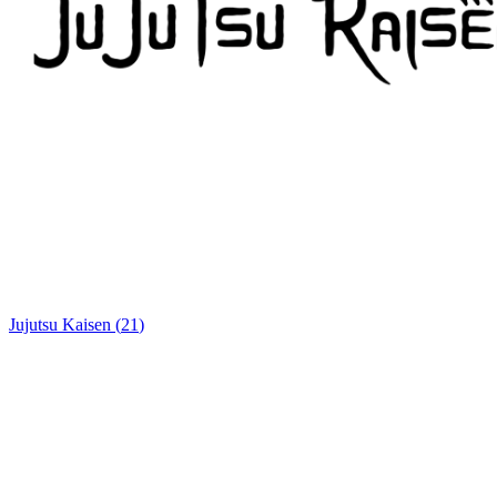
Jujutsu Kaisen
(
21
)