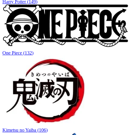
Harry Potter
(
149
)
One Piece
(
132
)
Kimetsu no Yaiba
(
106
)