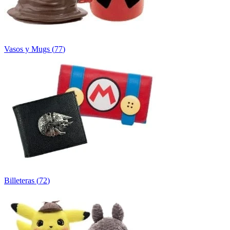
Vasos y Mugs
(
77
)
Billeteras
(
72
)