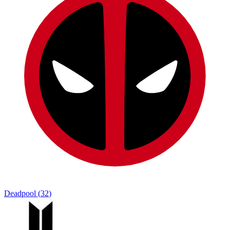
Deadpool
(
32
)