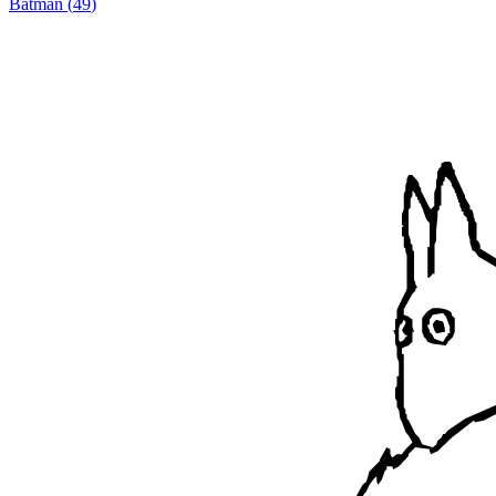
Batman
(
49
)