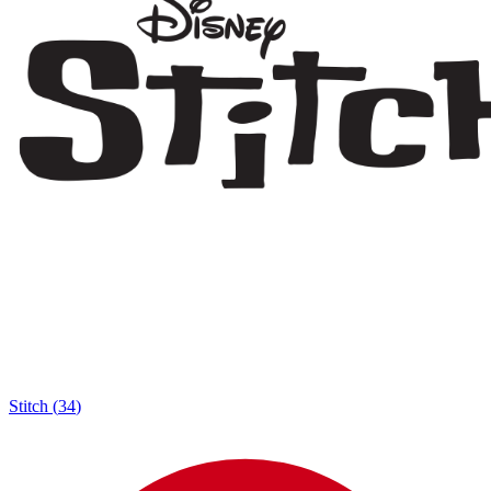
Stitch
(
34
)