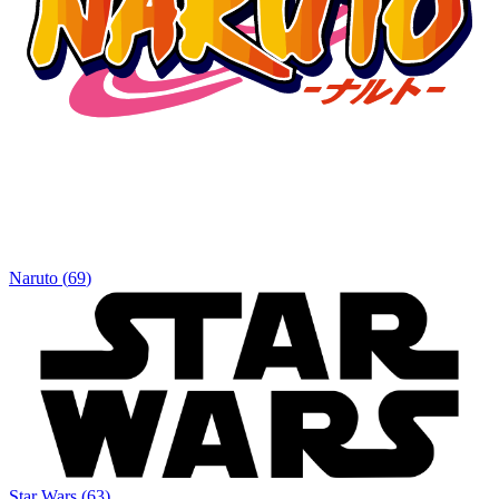
Naruto
(
69
)
Star Wars
(
63
)