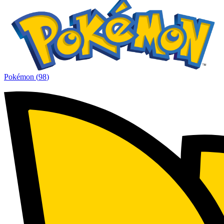
Pokémon
(
98
)