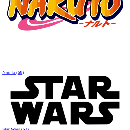
Naruto
(
69
)
Star Wars
(
63
)