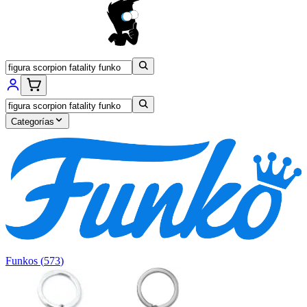
Categorías
Funkos
(
573
)