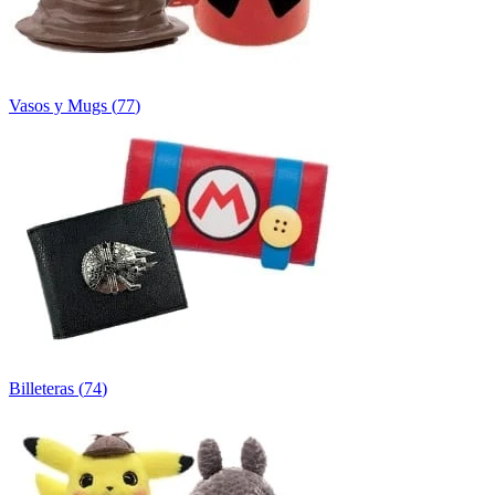
Vasos y Mugs
(
77
)
Billeteras
(
74
)