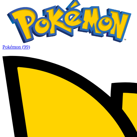
Pokémon
(
99
)