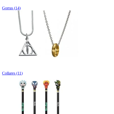
Gorras
(
14
)
Collares
(
11
)