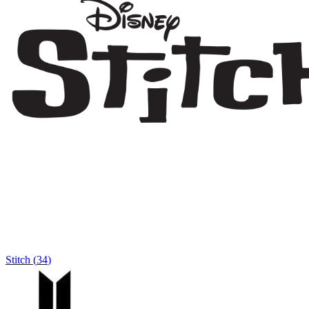
Stitch
(
34
)