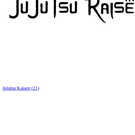
Jujutsu Kaisen
(
21
)