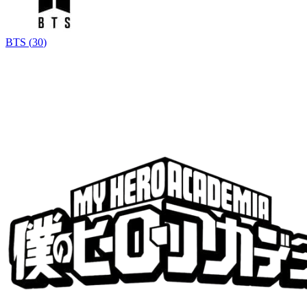
BTS
(
30
)