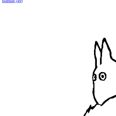
Batman
(
49
)