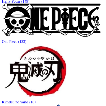
Harry Potter
(
149
)
One Piece
(
133
)
Kimetsu no Yaiba
(
107
)