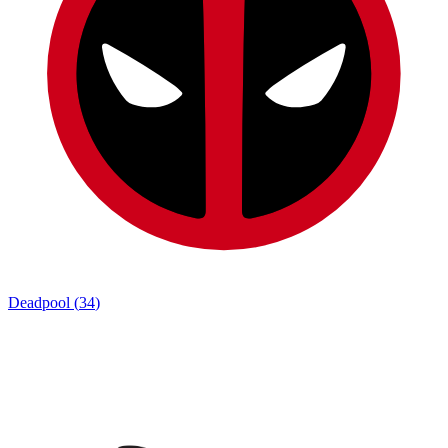
Deadpool
(
34
)