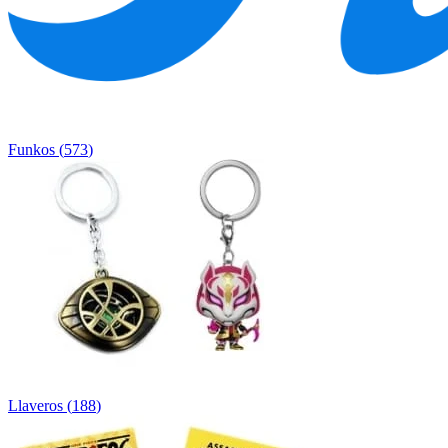
Funkos
(
573
)
Llaveros
(
188
)