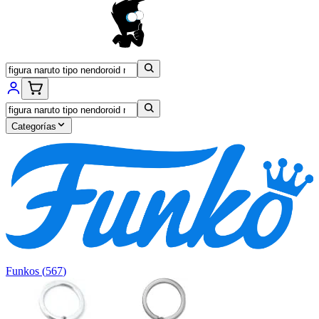
Categorías
Funkos
(
567
)