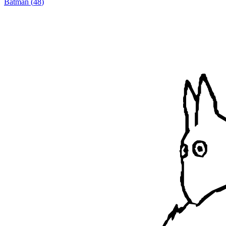
Batman
(
48
)