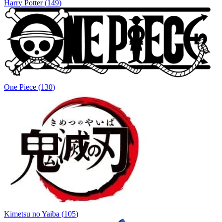
Harry Potter
(
149
)
One Piece
(
130
)
Kimetsu no Yaiba
(
105
)