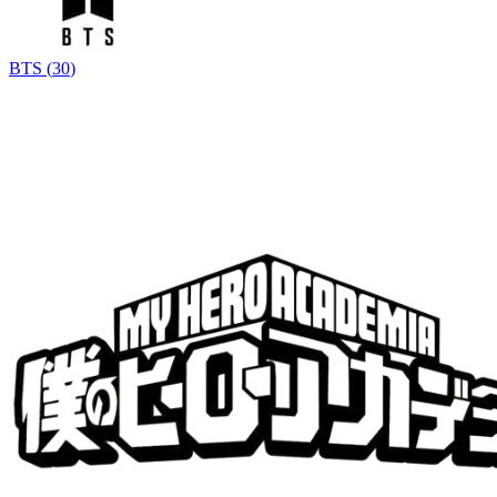
BTS
(
30
)