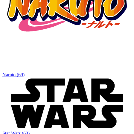
Naruto
(
69
)
Star Wars
(
63
)