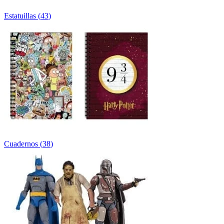
Estatuillas
(
43
)
Cuadernos
(
38
)