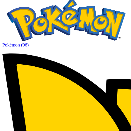
Pokémon
(
96
)