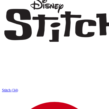
Stitch
(
34
)