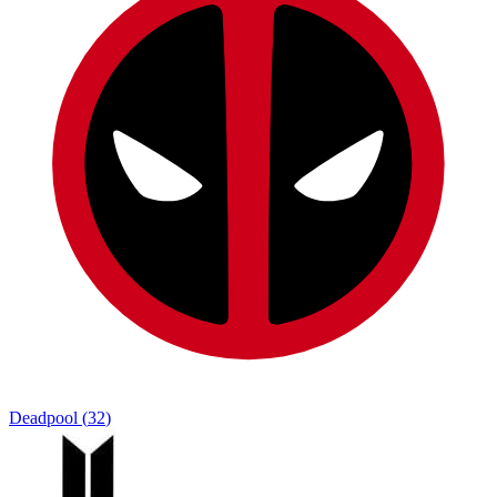
Deadpool
(
32
)