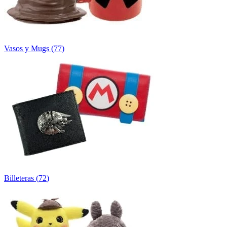
Vasos y Mugs
(
77
)
Billeteras
(
72
)