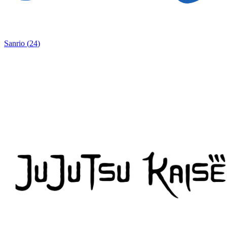
Sanrio
(
24
)