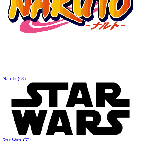
Naruto
(
69
)
Star Wars
(
63
)