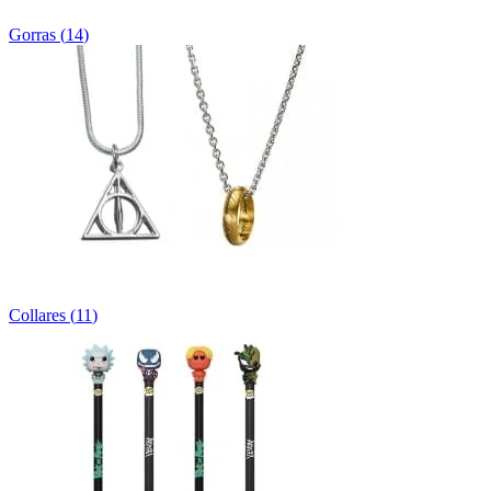
Gorras
(
14
)
Collares
(
11
)