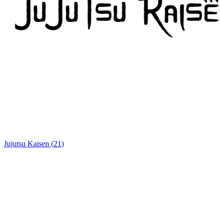
Jujutsu Kaisen
(
21
)