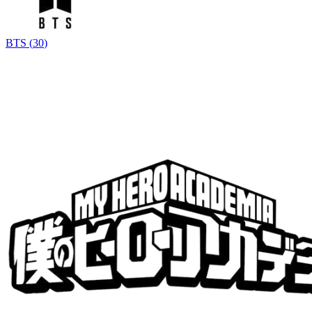
BTS
(
30
)