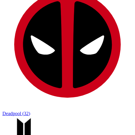
Deadpool
(
32
)