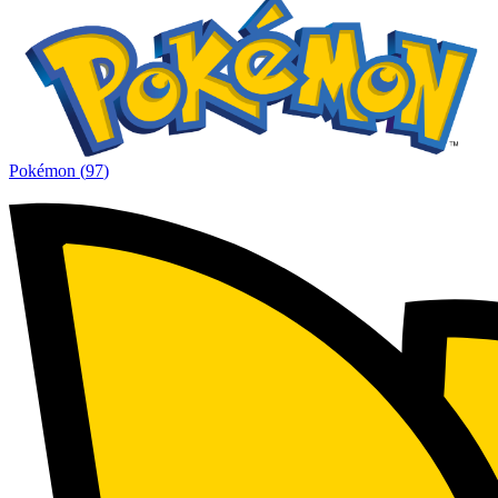
Pokémon
(
97
)