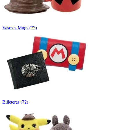
Vasos y Mugs
(
77
)
Billeteras
(
72
)