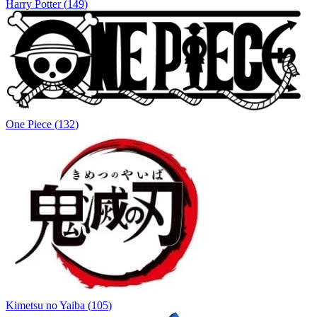
Harry Potter
(
149
)
One Piece
(
132
)
Kimetsu no Yaiba
(
105
)