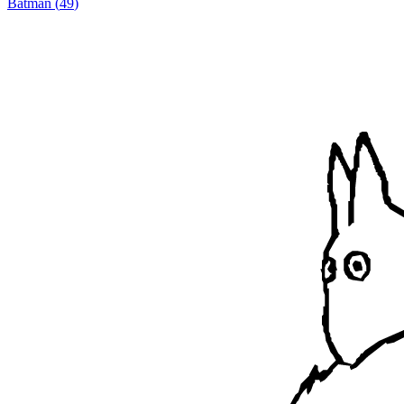
Batman
(
49
)