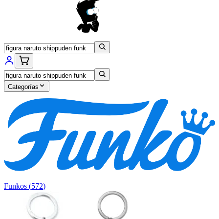
Categorías
Funkos
(
572
)