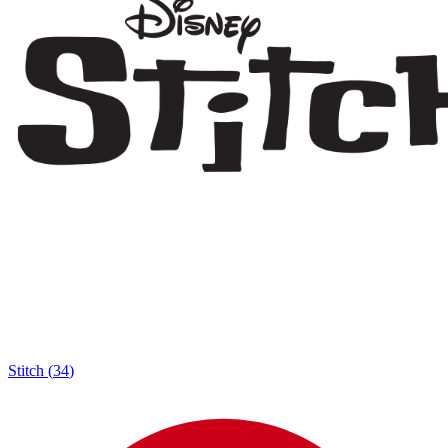
Stitch
(
34
)