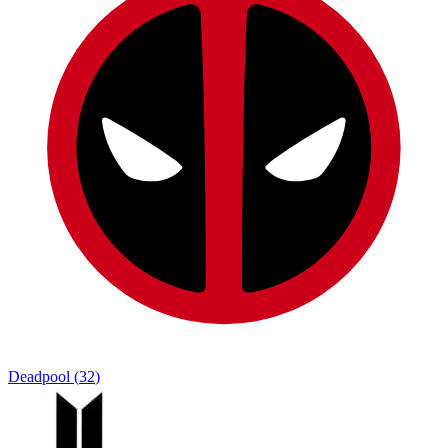
Deadpool
(
32
)