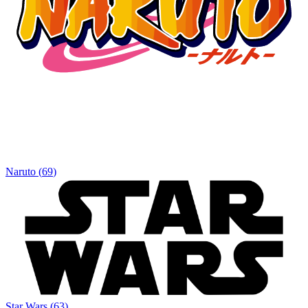
Naruto
(
69
)
Star Wars
(
63
)