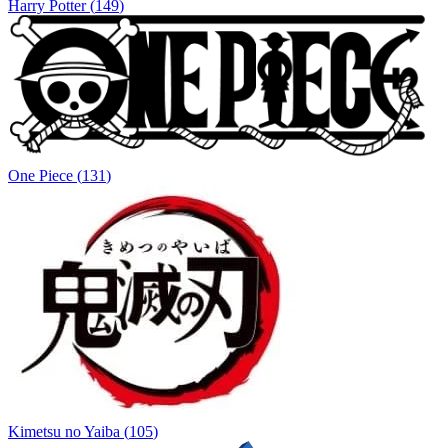
Harry Potter
(
149
)
One Piece
(
131
)
Kimetsu no Yaiba
(
105
)