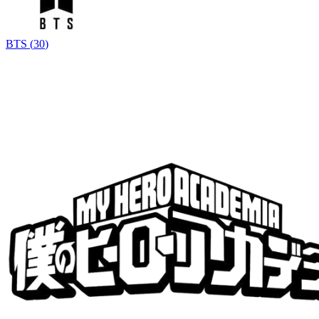
BTS
(
30
)