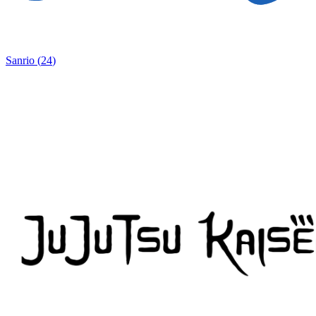
Sanrio
(
24
)