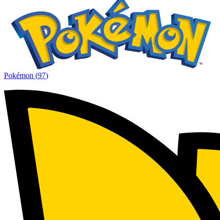
Pokémon
(
97
)