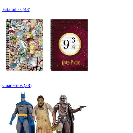
Estatuillas
(
43
)
Cuadernos
(
38
)