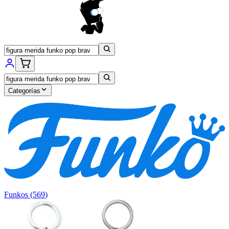
Categorías
Funkos
(
569
)