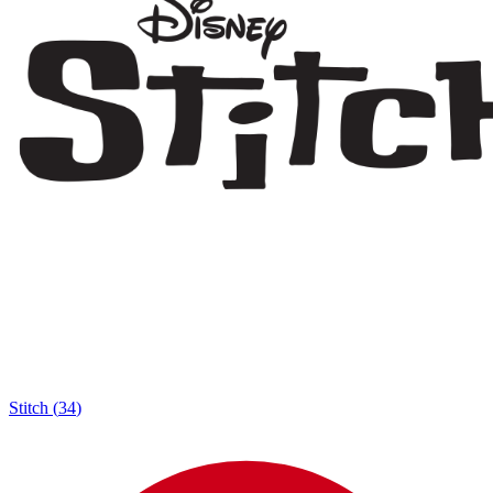
Stitch
(
34
)