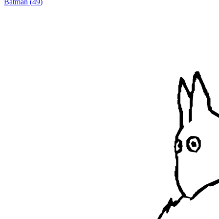
Batman
(
49
)