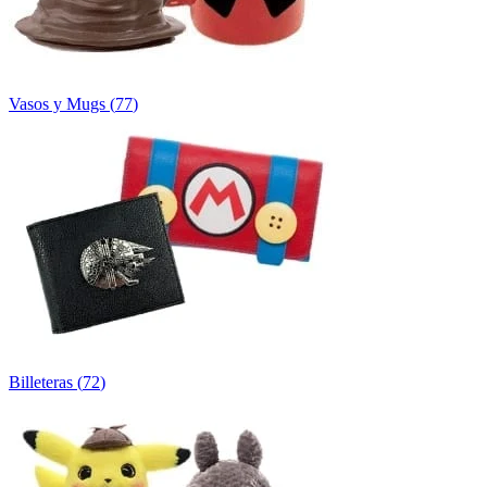
Vasos y Mugs
(
77
)
Billeteras
(
72
)