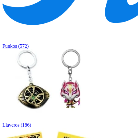
Funkos
(
572
)
Llaveros
(
186
)