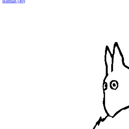
Batman
(
49
)