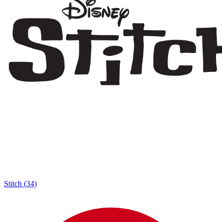
Stitch
(
34
)