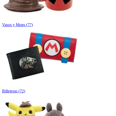
Vasos y Mugs
(
77
)
Billeteras
(
72
)