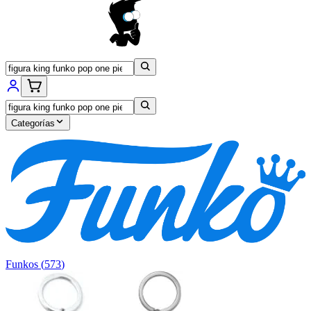
Categorías
Funkos
(
573
)