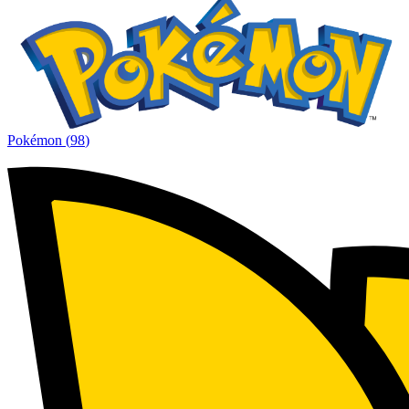
Pokémon
(
98
)