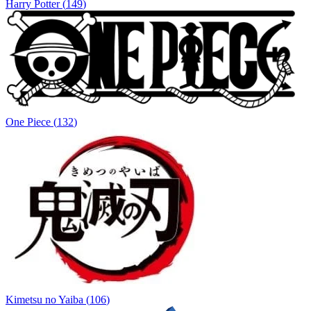
Harry Potter
(
149
)
One Piece
(
132
)
Kimetsu no Yaiba
(
106
)