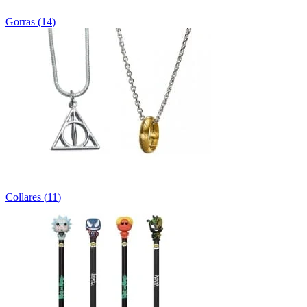
Gorras
(
14
)
Collares
(
11
)