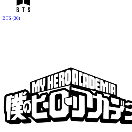
BTS
(
30
)