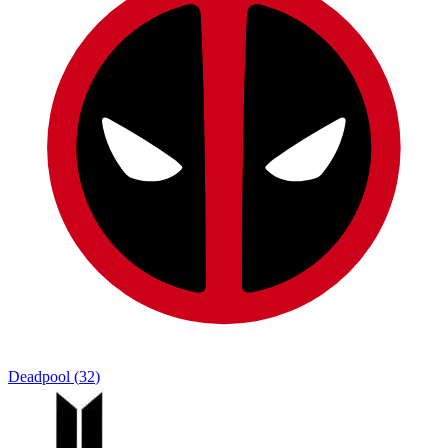
Deadpool
(
32
)