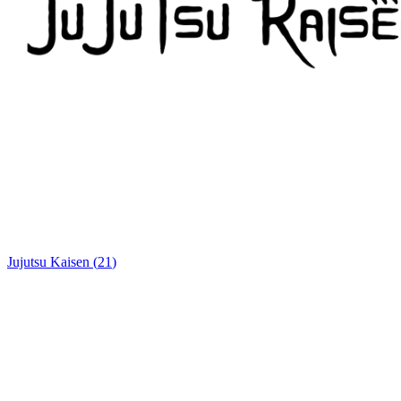
Jujutsu Kaisen
(
21
)