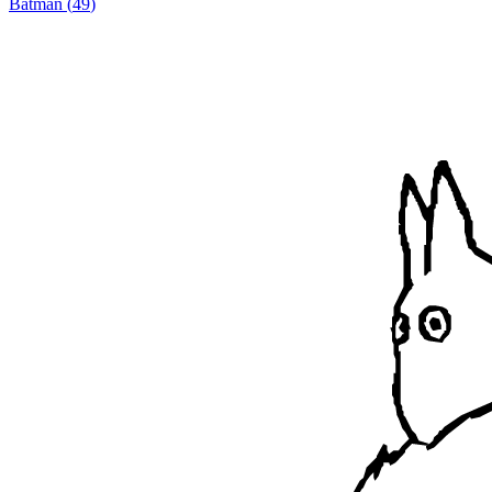
Batman
(
49
)