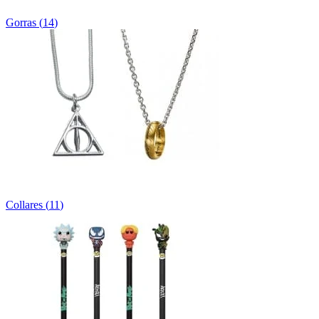
Gorras
(
14
)
Collares
(
11
)