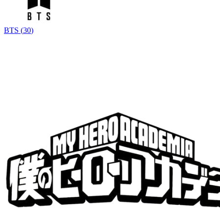
BTS
(
30
)