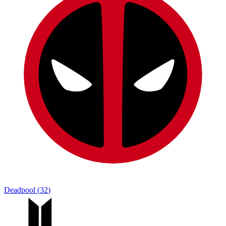
Deadpool
(
32
)