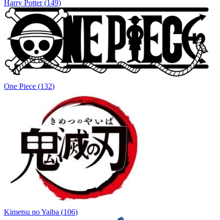
Harry Potter
(
149
)
One Piece
(
132
)
Kimetsu no Yaiba
(
106
)