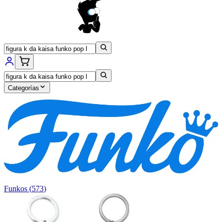
Categorías
Funkos
(
573
)