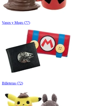
Vasos y Mugs
(
77
)
Billeteras
(
72
)