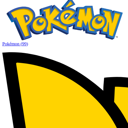
Pokémon
(
99
)