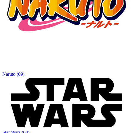
Naruto
(
69
)
Star Wars
(
63
)