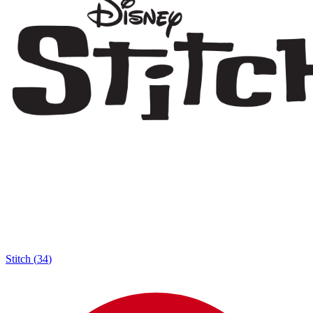
Stitch
(
34
)