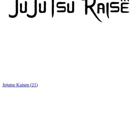
Jujutsu Kaisen
(
21
)