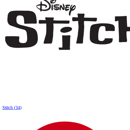
Stitch
(
34
)