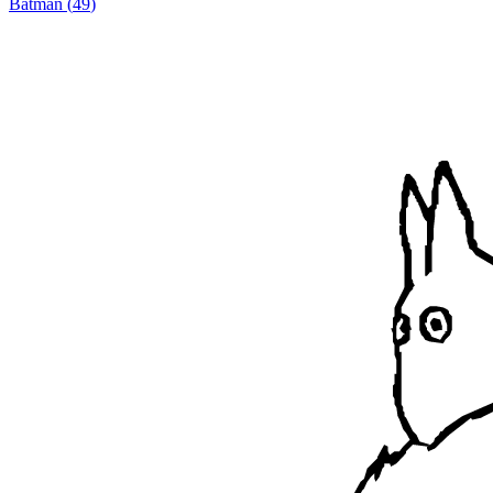
Batman
(
49
)