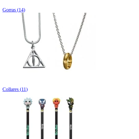
Gorras
(
14
)
Collares
(
11
)