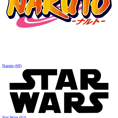
Naruto
(
69
)
Star Wars
(
63
)