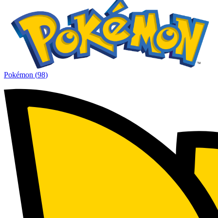
Pokémon
(
98
)