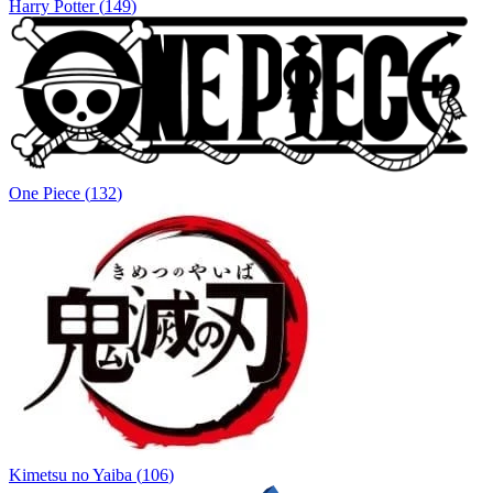
Harry Potter
(
149
)
One Piece
(
132
)
Kimetsu no Yaiba
(
106
)