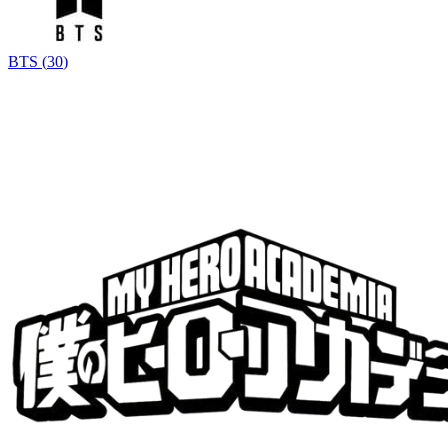
BTS
(
30
)