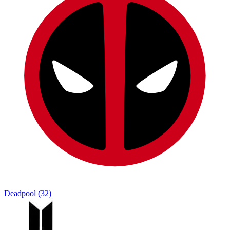
Deadpool
(
32
)