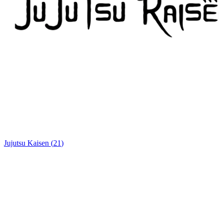
Jujutsu Kaisen
(
21
)