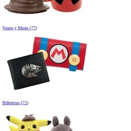
Vasos y Mugs
(
77
)
Billeteras
(
72
)