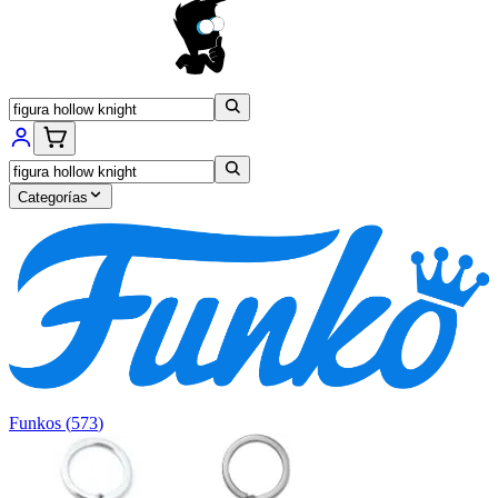
Categorías
Funkos
(
573
)