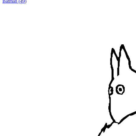
Batman
(
49
)