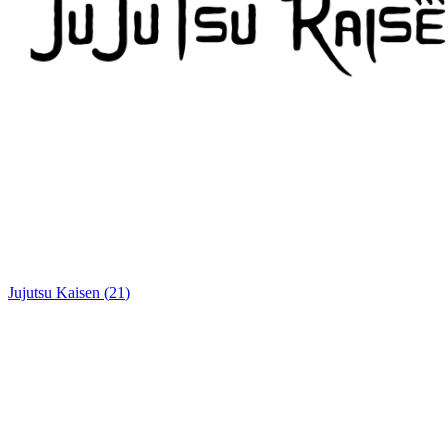
Jujutsu Kaisen
(
21
)