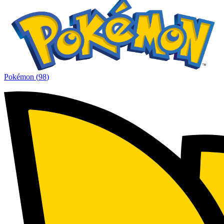
Pokémon
(
98
)