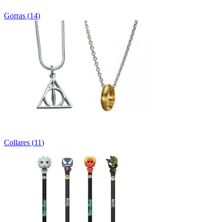
Gorras
(
14
)
Collares
(
11
)