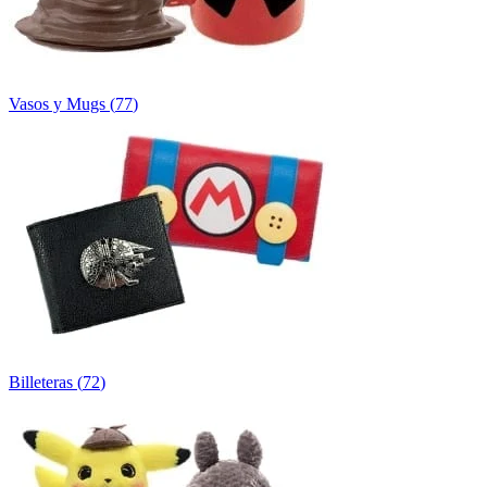
Vasos y Mugs
(
77
)
Billeteras
(
72
)