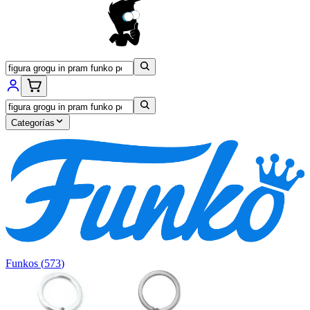
Categorías
Funkos
(
573
)