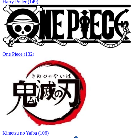
Harry Potter
(
149
)
One Piece
(
132
)
Kimetsu no Yaiba
(
106
)