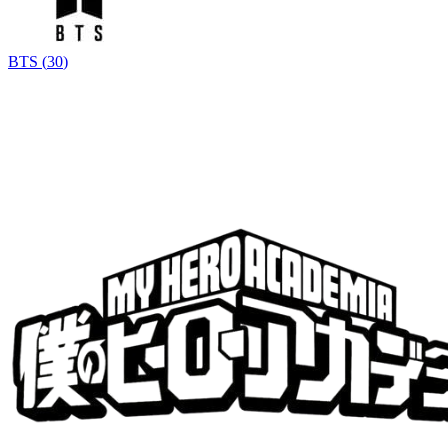
BTS
(
30
)