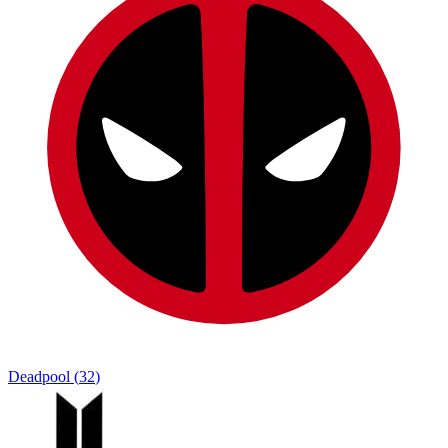
Deadpool
(
32
)