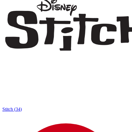
Stitch
(
34
)