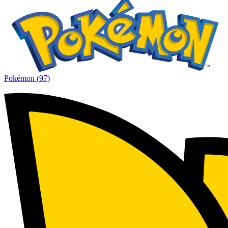
Pokémon
(
97
)