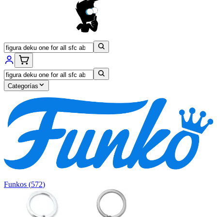
Categorías
Funkos
(
572
)