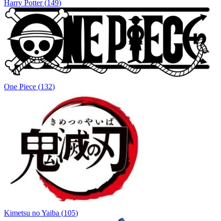
Harry Potter
(
149
)
One Piece
(
132
)
Kimetsu no Yaiba
(
105
)