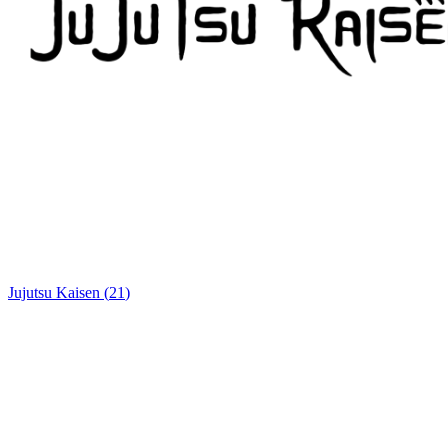
Jujutsu Kaisen
(
21
)