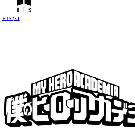
BTS
(
30
)