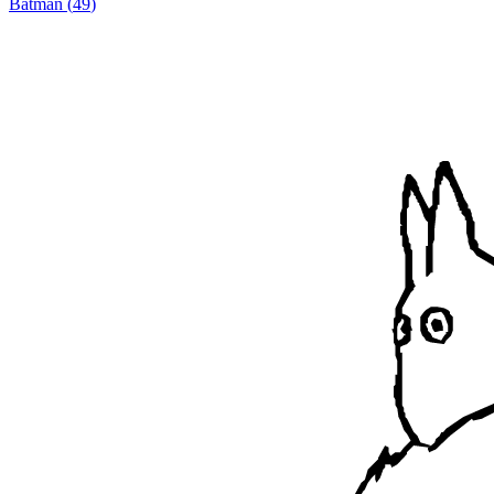
Batman
(
49
)