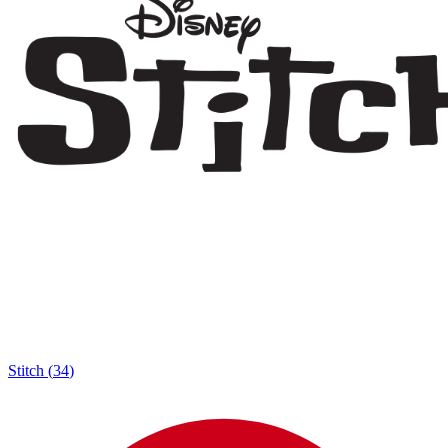
Stitch
(
34
)