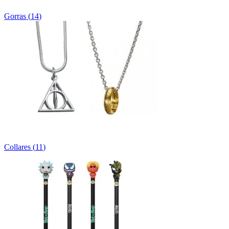
Gorras
(
14
)
Collares
(
11
)