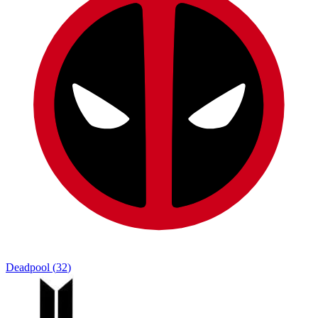
Deadpool
(
32
)