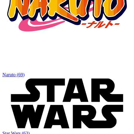
Naruto
(
69
)
Star Wars
(
63
)