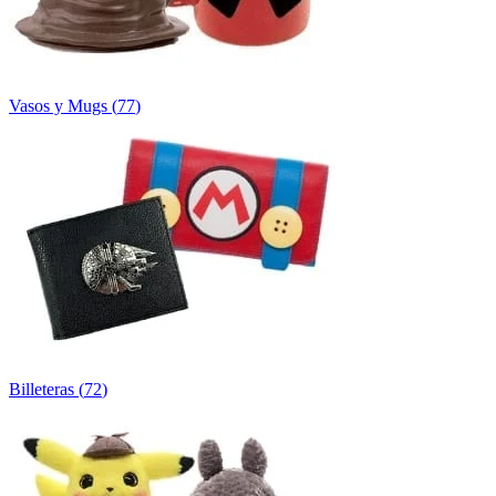
Vasos y Mugs
(
77
)
Billeteras
(
72
)