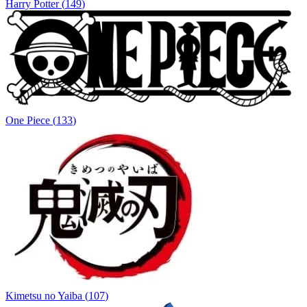
Harry Potter
(
149
)
One Piece
(
133
)
Kimetsu no Yaiba
(
107
)