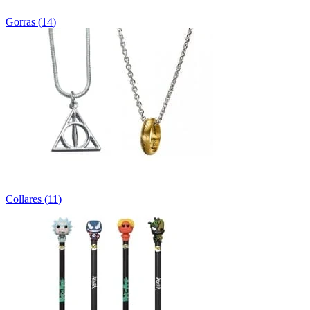
Gorras
(
14
)
Collares
(
11
)