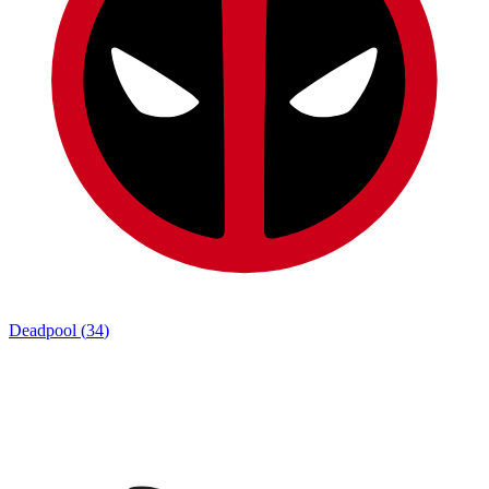
Deadpool
(
34
)