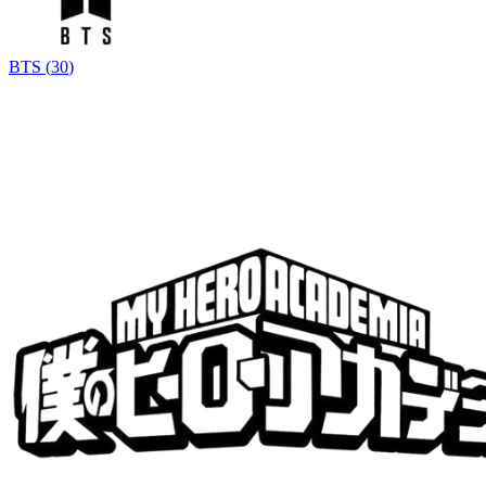
BTS
(
30
)