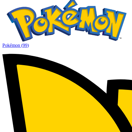
Pokémon
(
99
)