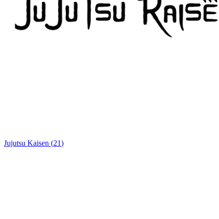
Jujutsu Kaisen
(
21
)