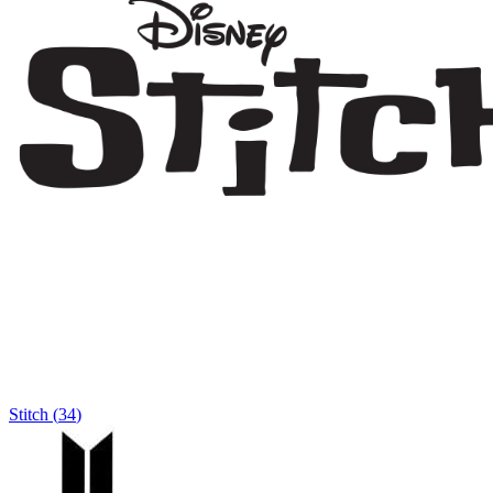
Stitch
(
34
)