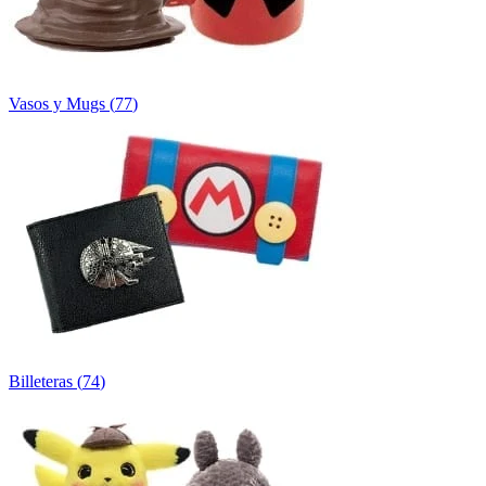
Vasos y Mugs
(
77
)
Billeteras
(
74
)