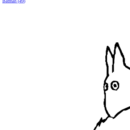
Batman
(
49
)