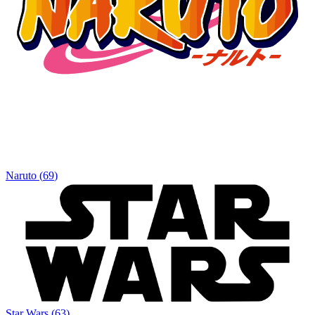
Naruto
(
69
)
Star Wars
(
63
)