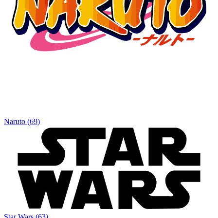
Naruto
(
69
)
Star Wars
(
63
)