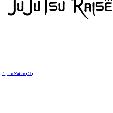
Jujutsu Kaisen
(
21
)