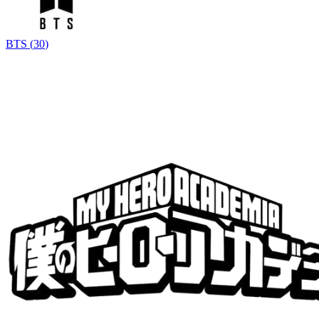
BTS
(
30
)