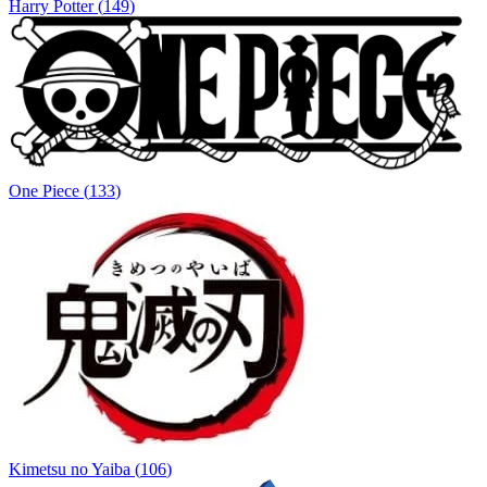
Harry Potter
(
149
)
One Piece
(
133
)
Kimetsu no Yaiba
(
106
)