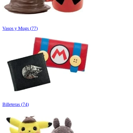
Vasos y Mugs
(
77
)
Billeteras
(
74
)