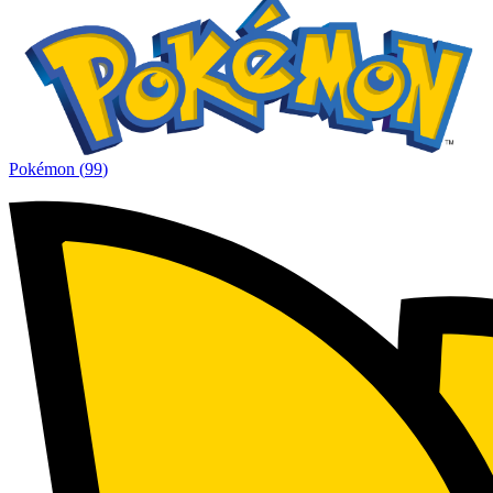
Pokémon
(
99
)