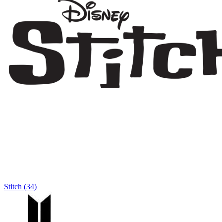
Stitch
(
34
)