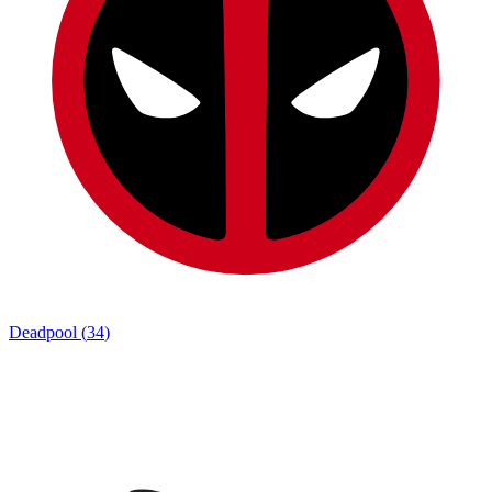
Deadpool
(
34
)