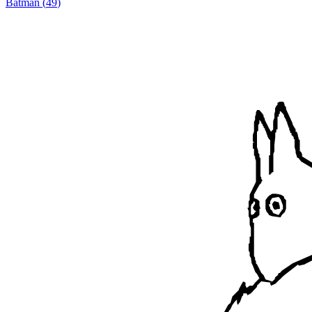
Batman
(
49
)