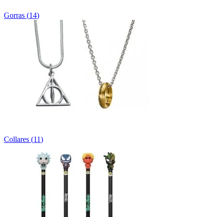
Gorras
(
14
)
Collares
(
11
)