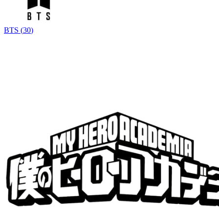
BTS
(
30
)