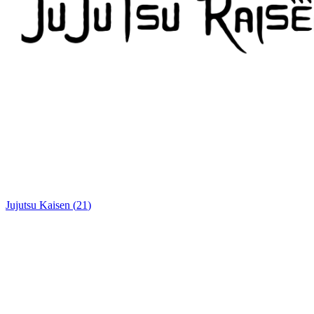
Jujutsu Kaisen
(
21
)