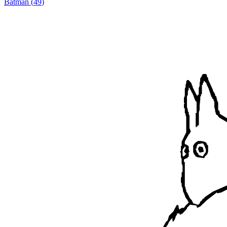
Batman
(
49
)