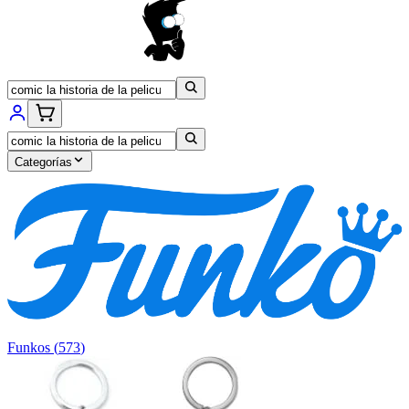
Categorías
Funkos
(
573
)