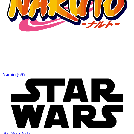
Naruto
(
69
)
Star Wars
(
63
)