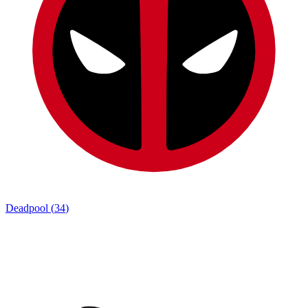
Deadpool
(
34
)