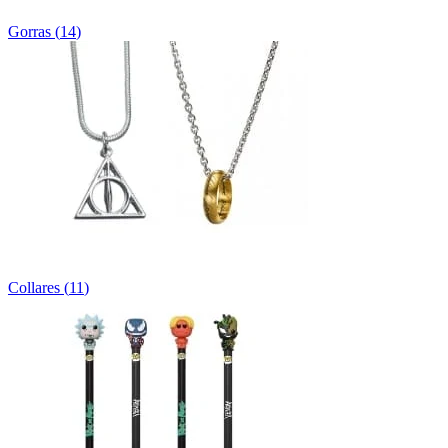
Gorras
(
14
)
Collares
(
11
)