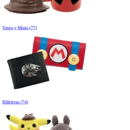
Vasos y Mugs
(
77
)
Billeteras
(
74
)