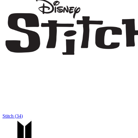
Stitch
(
34
)