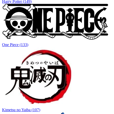
Harry Potter
(
149
)
One Piece
(
133
)
Kimetsu no Yaiba
(
107
)