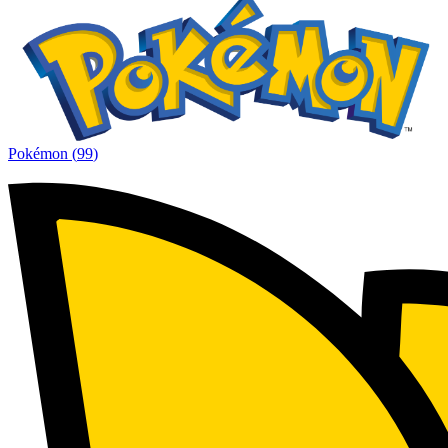
Pokémon
(
99
)