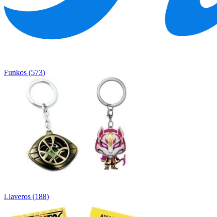
Funkos
(
573
)
Llaveros
(
188
)