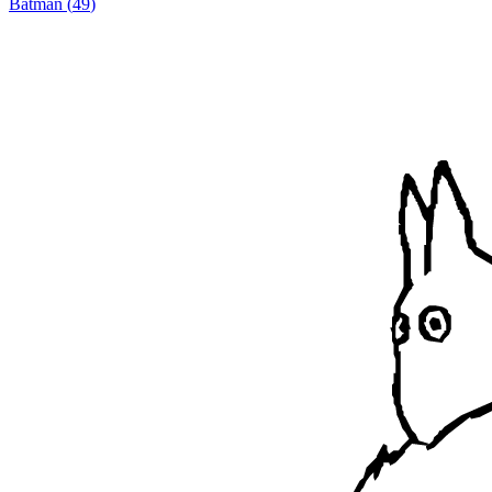
Batman
(
49
)