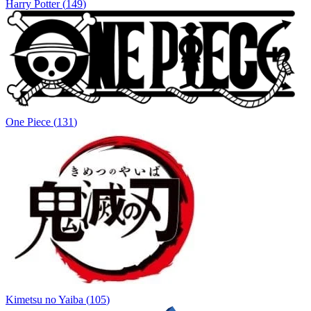
Harry Potter
(
149
)
One Piece
(
131
)
Kimetsu no Yaiba
(
105
)