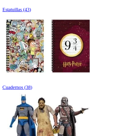
Estatuillas
(
43
)
Cuadernos
(
38
)