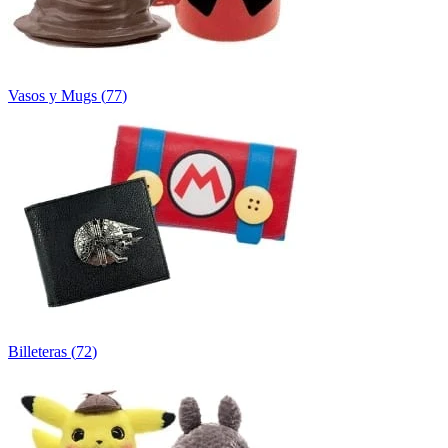
Vasos y Mugs
(
77
)
Billeteras
(
72
)