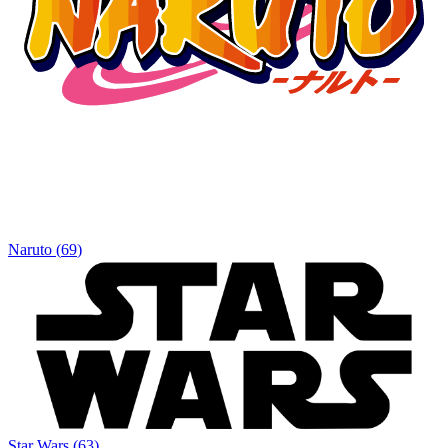
Naruto
(
69
)
Star Wars
(
63
)