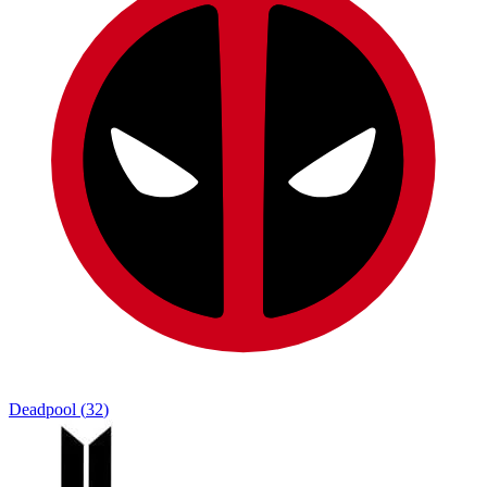
Deadpool
(
32
)