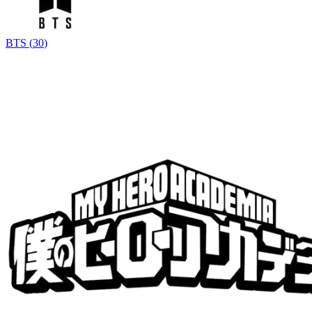
BTS
(
30
)