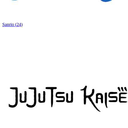
Sanrio
(
24
)