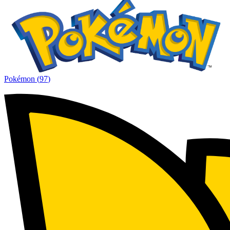
Pokémon
(
97
)