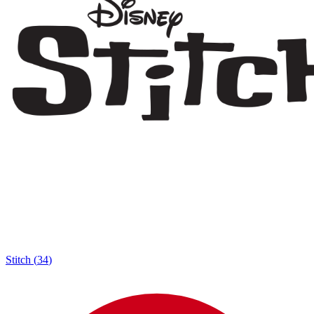
Stitch
(
34
)