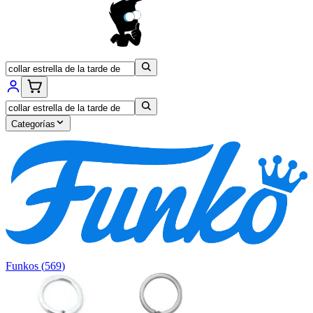
Categorías
Funkos
(
569
)