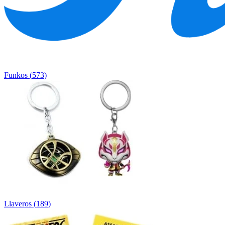
Funkos
(
573
)
Llaveros
(
189
)