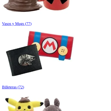
Vasos y Mugs
(
77
)
Billeteras
(
72
)