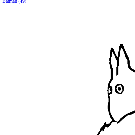
Batman
(
49
)