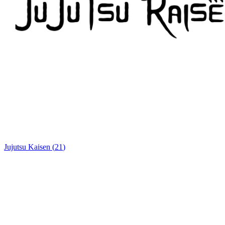
Jujutsu Kaisen
(
21
)