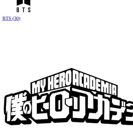
BTS
(
30
)