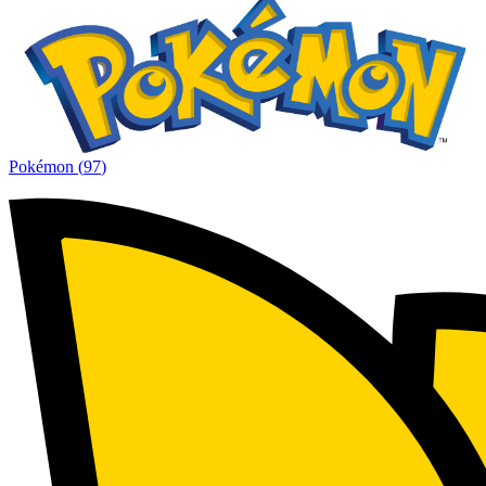
Pokémon
(
97
)