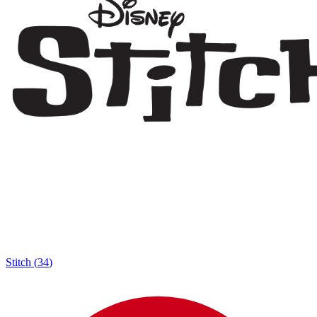
Stitch
(
34
)