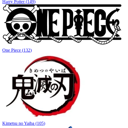
Harry Potter
(
149
)
One Piece
(
132
)
Kimetsu no Yaiba
(
105
)