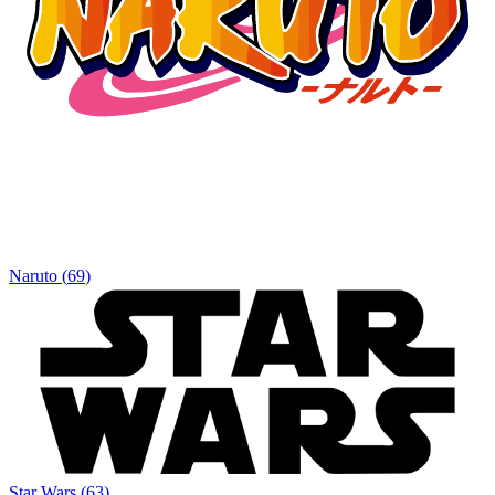
Naruto
(
69
)
Star Wars
(
63
)