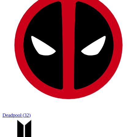
Deadpool
(
32
)