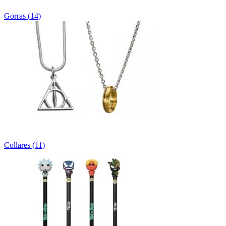
Gorras
(
14
)
Collares
(
11
)