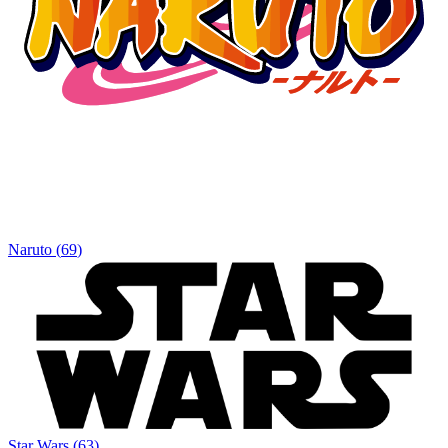
Naruto
(
69
)
Star Wars
(
63
)