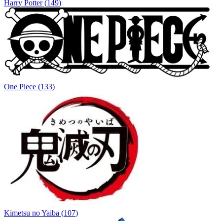
Harry Potter
(
149
)
One Piece
(
133
)
Kimetsu no Yaiba
(
107
)