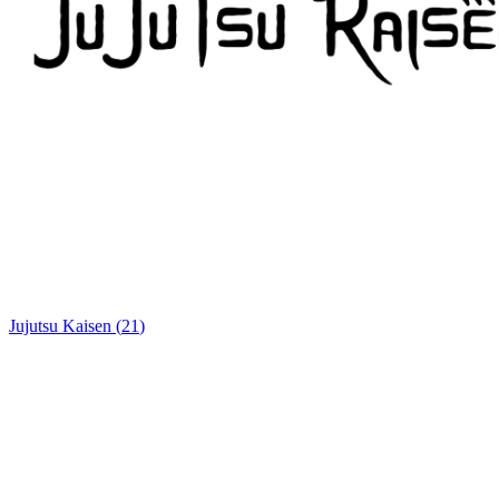
Jujutsu Kaisen
(
21
)