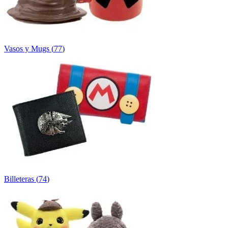
Vasos y Mugs
(
77
)
Billeteras
(
74
)