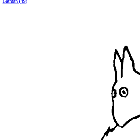
Batman
(
49
)