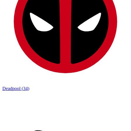
Deadpool
(
34
)