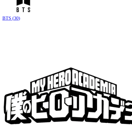
BTS
(
30
)