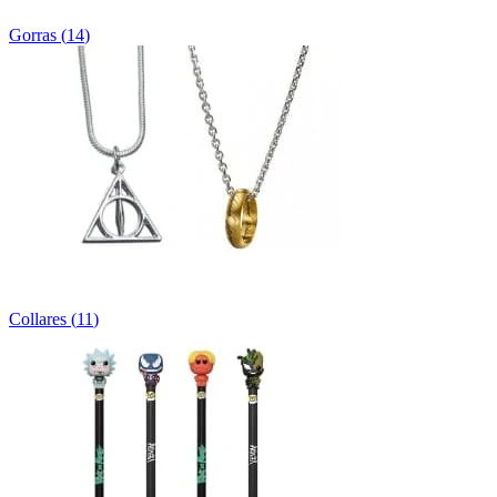
Gorras
(
14
)
Collares
(
11
)