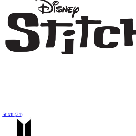
Stitch
(
34
)