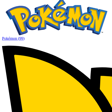
Pokémon
(
99
)