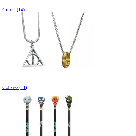
Gorras
(
14
)
Collares
(
11
)