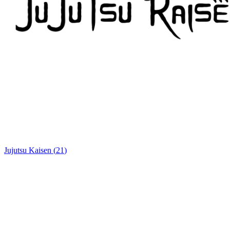
Jujutsu Kaisen
(
21
)