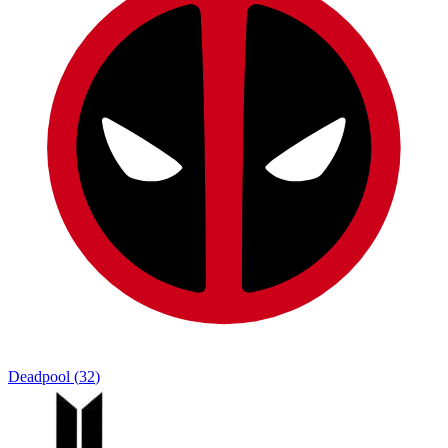
Deadpool
(
32
)