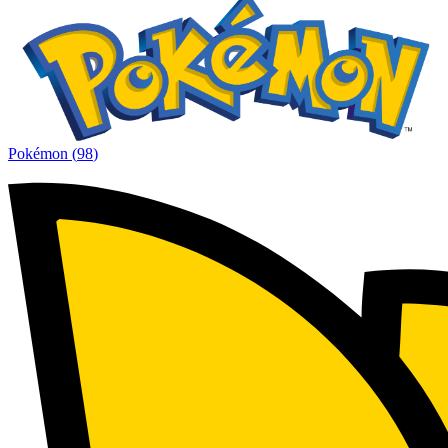
Pokémon
(
98
)