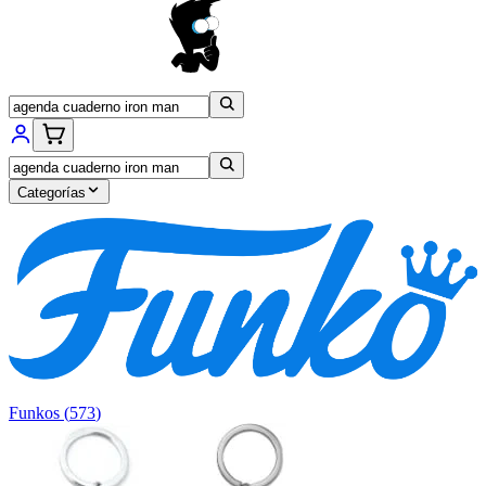
Categorías
Funkos
(
573
)