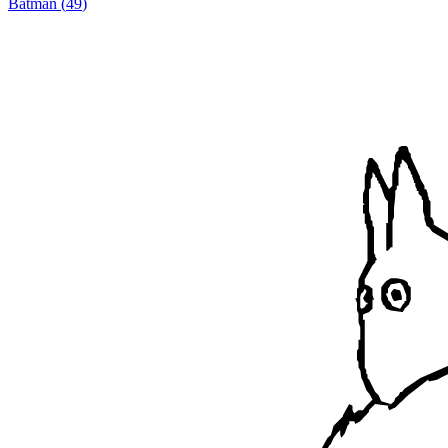
Batman
(
49
)