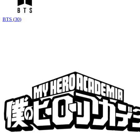
BTS
(
30
)