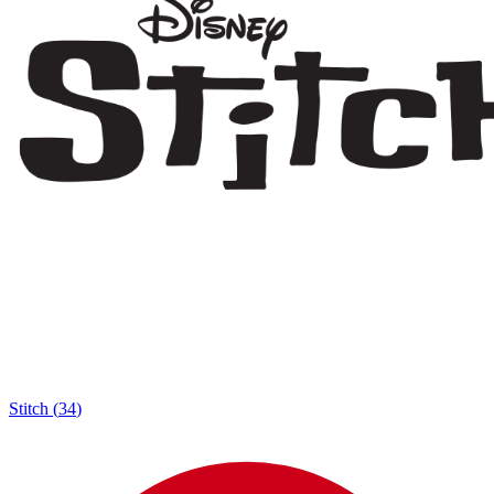
Stitch
(
34
)