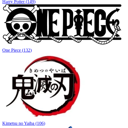
Harry Potter
(
149
)
One Piece
(
132
)
Kimetsu no Yaiba
(
106
)