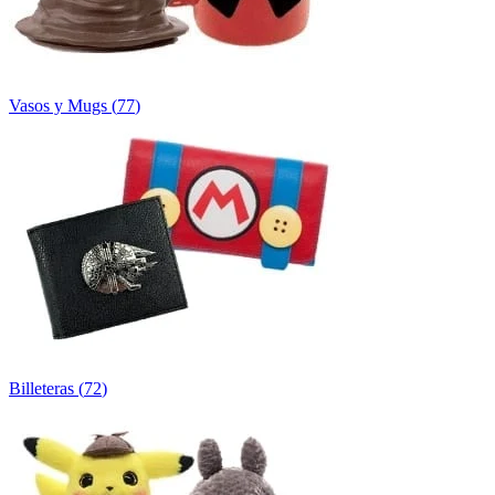
Vasos y Mugs
(
77
)
Billeteras
(
72
)