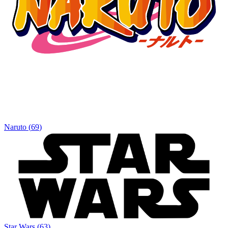
Naruto
(
69
)
Star Wars
(
63
)