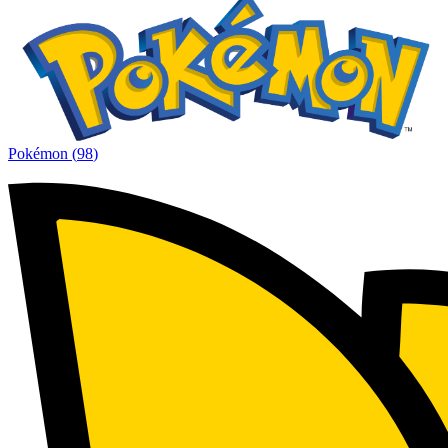
Pokémon
(
98
)