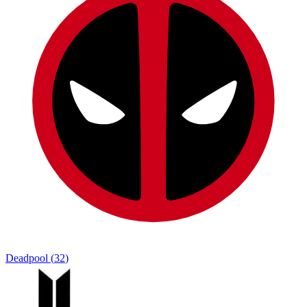
Deadpool
(
32
)