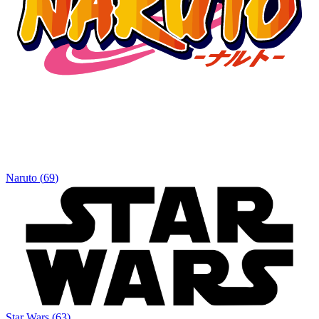
Naruto
(
69
)
Star Wars
(
63
)