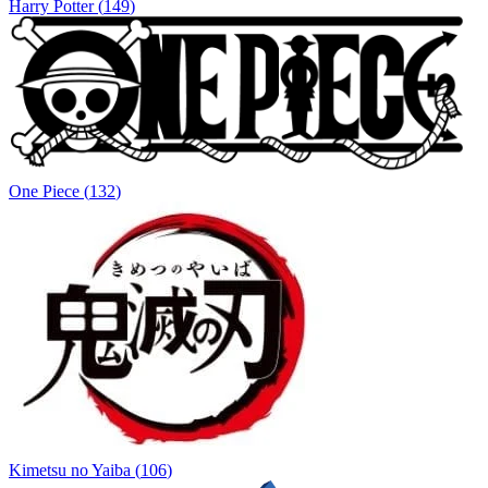
Harry Potter
(
149
)
One Piece
(
132
)
Kimetsu no Yaiba
(
106
)