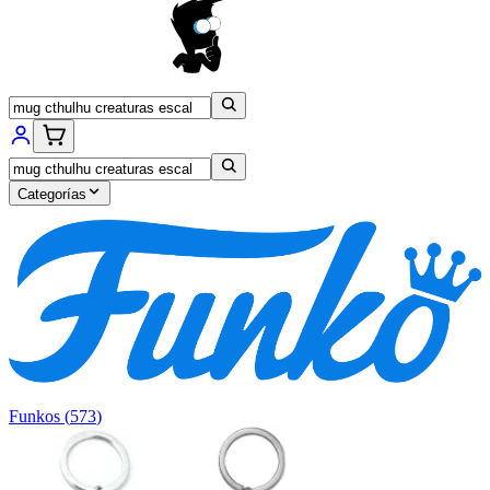
Categorías
Funkos
(
573
)