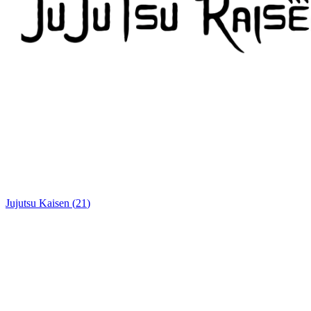
Jujutsu Kaisen
(
21
)