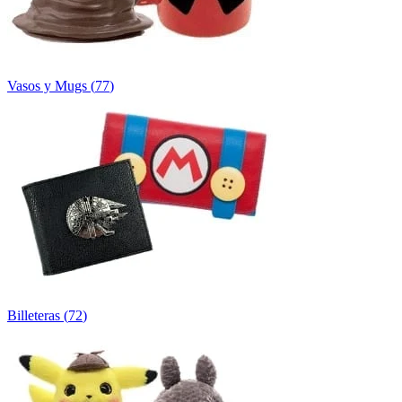
Vasos y Mugs
(
77
)
Billeteras
(
72
)