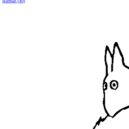
Batman
(
49
)