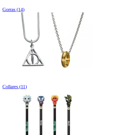
Gorras
(
14
)
Collares
(
11
)