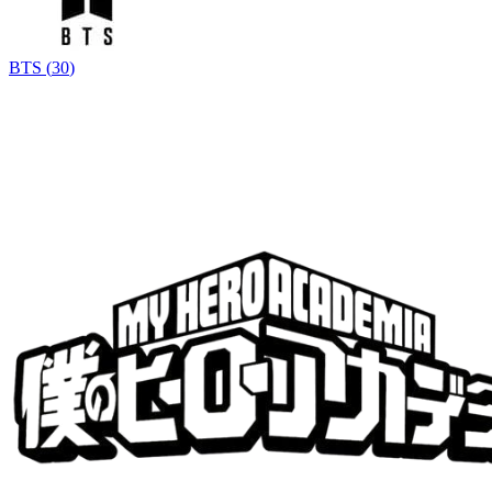
BTS
(
30
)