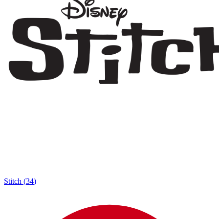
Stitch
(
34
)